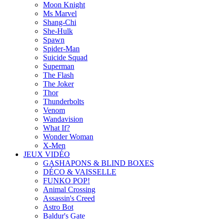
Moon Knight
Ms Marvel
Shang-Chi
She-Hulk
Spawn
Spider-Man
Suicide Squad
Superman
The Flash
The Joker
Thor
Thunderbolts
Venom
Wandavision
What If?
Wonder Woman
X-Men
JEUX VIDÉO
GASHAPONS & BLIND BOXES
DÉCO & VAISSELLE
FUNKO POP!
Animal Crossing
Assassin's Creed
Astro Bot
Baldur's Gate