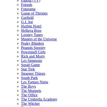
Fallout (TV)
Friends
Futurama
Game of Thrones
Garfield
G.I. Joe
Hazbin Hotel
Helluva Boss
Looney Tunes
Masters of the Universe
Peaky Blinders
Peanuts Snoopy
Powerpuff Girls
Rick and Morty
Les Simpsons
Squid Game
Star Trek
Stranger Things
South Park
Les Tortues Ninja
The Boys
The Muppets
The Office
The Umbrella Academy
The Witcher