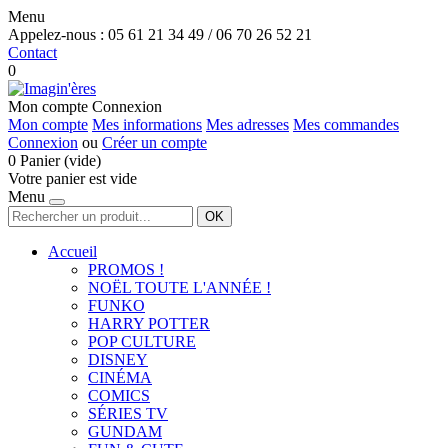
Menu
Appelez-nous :
05 61 21 34 49 / 06 70 26 52 21
Contact
0
Mon compte
Connexion
Mon compte
Mes informations
Mes adresses
Mes commandes
Connexion
ou
Créer un compte
0
Panier
(vide)
Votre panier est vide
Menu
OK
Accueil
PROMOS !
NOËL TOUTE L'ANNÉE !
FUNKO
HARRY POTTER
POP CULTURE
DISNEY
CINÉMA
COMICS
SÉRIES TV
GUNDAM