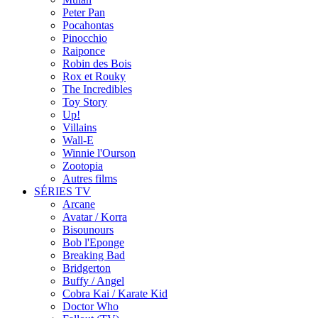
Peter Pan
Pocahontas
Pinocchio
Raiponce
Robin des Bois
Rox et Rouky
The Incredibles
Toy Story
Up!
Villains
Wall-E
Winnie l'Ourson
Zootopia
Autres films
SÉRIES TV
Arcane
Avatar / Korra
Bisounours
Bob l'Eponge
Breaking Bad
Bridgerton
Buffy / Angel
Cobra Kai / Karate Kid
Doctor Who