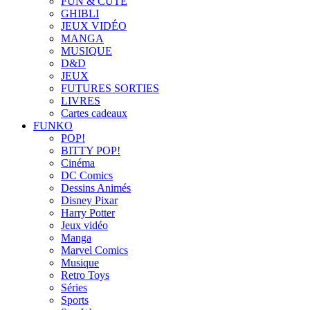
FUN & CUTE
GHIBLI
JEUX VIDÉO
MANGA
MUSIQUE
D&D
JEUX
FUTURES SORTIES
LIVRES
Cartes cadeaux
FUNKO
POP!
BITTY POP!
Cinéma
DC Comics
Dessins Animés
Disney Pixar
Harry Potter
Jeux vidéo
Manga
Marvel Comics
Musique
Retro Toys
Séries
Sports