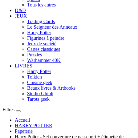
Tous les autres
D&D
JEUX
Trading Cards
Le Seigneur des Anneaux
Harry Potter
Figurines à peindre
Jeux de société
Cartes classiques
Puzzles
Warhammer 40K
LIVRES
Harry Potter
Tolkien
Cuisine geek
Beaux livres & Artbooks
Studio Ghibli
Tarots geek
Filtres
Accueil
HARRY POTTER
Papeterie
Harry Potter - Set couverture de passeport + étiquette de