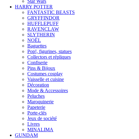
Star Wars
HARRY POTTER
FANTASTIC BEASTS
GRYFFINDOR
HUFFLEPUFF
RAVENCLAW
SLYTHERIN
NOËL
Baguettes
Pop!, figurines, statues
Collectors et répliques
Confiserie
Pins & Bijoux
Costumes cosplay
Vaisselle et cuisine
Décoration
Mode & Accessoires
Peluches
Maroquinerie
Papeterie
Porte-clés
Jeux de société
Livres
MINALIMA
GUNDAM