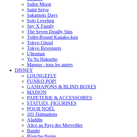
Sailor Moon
Saint Seiya
Sakamoto Days
Solo Leveling
Spy X Family
The Seven Deadly Sins
Toilet-Bound Kanako-kun
Tokyo Ghoul
Tokyo Revengers
Ultraman
Yu Yu Hakusho
Mangas : tous les autres
DISNEY
LOUNGEFLY
FUNKO POP!
GASHAPONS & BLIND BOXES
MAISON
PAPETERIE & ACCESSOIRES
STATUES, FIGURINES
POUR NOËL
101 Dalmatiens
Aladdin
Alice au Pays des Merveilles
Bambi
Blanche-Neige