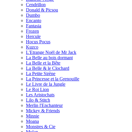
Cendrillon
Donald & Picsou
Dumbo
Encanto
Fantasia
Frozen
Hercule
Hocus Pocus
Kuzco
L'Etrange Noël de Mr Jack
La Belle au bois dormant
La Belle et la Bête
La Belle & le Clochard
La Petite Sirène
La Princesse et la Grenouille
Le Livre de la Jungle
Le Roi Lion
Les Aristochats
Lilo & Stitch
Merlin l'Enchanteur
Mickey & Friends
Minnie
Moana
Monstres & Cie
Mulan