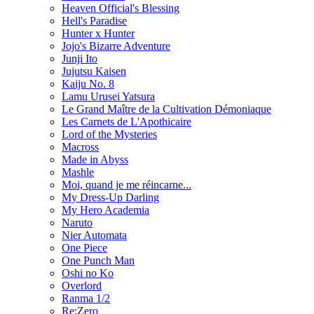
Heaven Official's Blessing
Hell's Paradise
Hunter x Hunter
Jojo's Bizarre Adventure
Junji Ito
Jujutsu Kaisen
Kaiju No. 8
Lamu Urusei Yatsura
Le Grand Maître de la Cultivation Démoniaque
Les Carnets de L'Apothicaire
Lord of the Mysteries
Macross
Made in Abyss
Mashle
Moi, quand je me réincarne...
My Dress-Up Darling
My Hero Academia
Naruto
Nier Automata
One Piece
One Punch Man
Oshi no Ko
Overlord
Ranma 1/2
Re:Zero