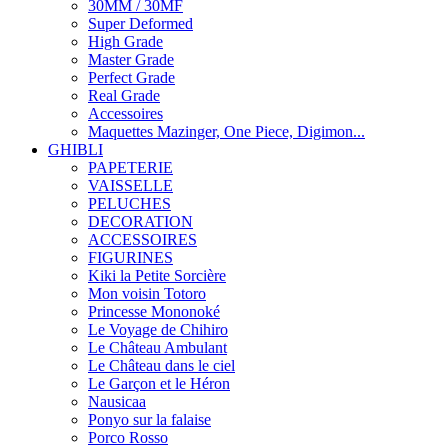
30MM / 30MF
Super Deformed
High Grade
Master Grade
Perfect Grade
Real Grade
Accessoires
Maquettes Mazinger, One Piece, Digimon...
GHIBLI
PAPETERIE
VAISSELLE
PELUCHES
DECORATION
ACCESSOIRES
FIGURINES
Kiki la Petite Sorcière
Mon voisin Totoro
Princesse Mononoké
Le Voyage de Chihiro
Le Château Ambulant
Le Château dans le ciel
Le Garçon et le Héron
Nausicaa
Ponyo sur la falaise
Porco Rosso