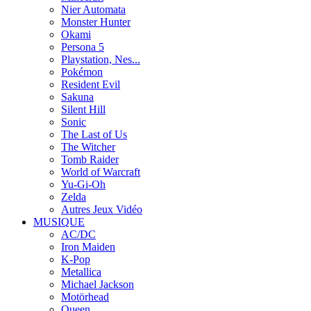
Nier Automata
Monster Hunter
Okami
Persona 5
Playstation, Nes...
Pokémon
Resident Evil
Sakuna
Silent Hill
Sonic
The Last of Us
The Witcher
Tomb Raider
World of Warcraft
Yu-Gi-Oh
Zelda
Autres Jeux Vidéo
MUSIQUE
AC/DC
Iron Maiden
K-Pop
Metallica
Michael Jackson
Motörhead
Queen