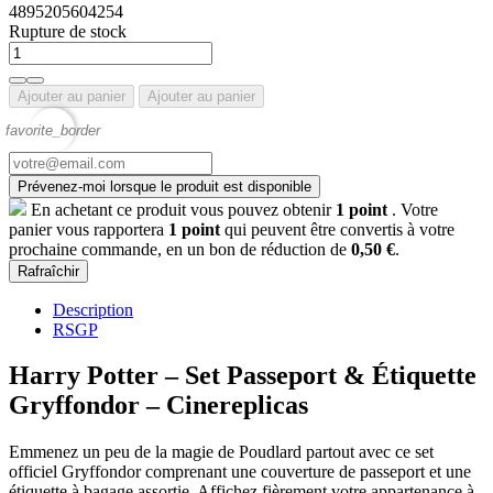
4895205604254
Rupture de stock
Ajouter au panier
Ajouter au panier
favorite_border
Prévenez-moi lorsque le produit est disponible
En achetant ce produit vous pouvez obtenir
1
point
. Votre
panier vous rapportera
1
point
qui peuvent être convertis à votre
prochaine commande, en un bon de réduction de
0,50 €
.
Description
RSGP
Harry Potter – Set Passeport & Étiquette
Gryffondor – Cinereplicas
Emmenez un peu de la magie de Poudlard partout avec ce set
officiel Gryffondor comprenant une couverture de passeport et une
étiquette à bagage assortie. Affichez fièrement votre appartenance à