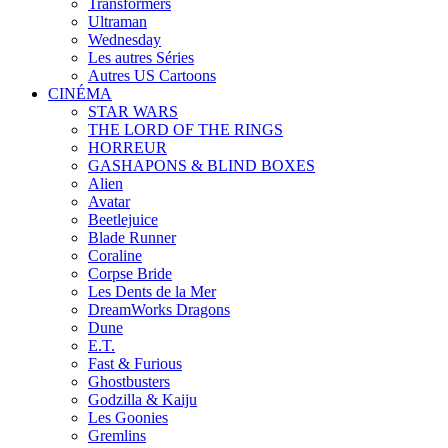
Transformers
Ultraman
Wednesday
Les autres Séries
Autres US Cartoons
CINÉMA
STAR WARS
THE LORD OF THE RINGS
HORREUR
GASHAPONS & BLIND BOXES
Alien
Avatar
Beetlejuice
Blade Runner
Coraline
Corpse Bride
Les Dents de la Mer
DreamWorks Dragons
Dune
E.T.
Fast & Furious
Ghostbusters
Godzilla & Kaiju
Les Goonies
Gremlins