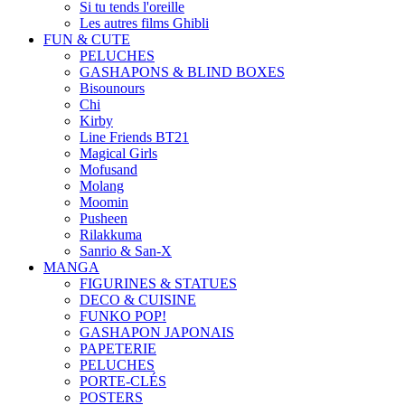
Si tu tends l'oreille
Les autres films Ghibli
FUN & CUTE
PELUCHES
GASHAPONS & BLIND BOXES
Bisounours
Chi
Kirby
Line Friends BT21
Magical Girls
Mofusand
Molang
Moomin
Pusheen
Rilakkuma
Sanrio & San-X
MANGA
FIGURINES & STATUES
DECO & CUISINE
FUNKO POP!
GASHAPON JAPONAIS
PAPETERIE
PELUCHES
PORTE-CLÉS
POSTERS