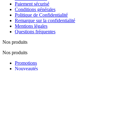
Paiement sécurisé
Conditions générales
Politique de Confidentialité
Remarque sur la confidentialité
Mentions légales
Questions fréquentes
Nos produits
Nos produits
Promotions
Nouveautés
Nos fabricants
Lutte contre la contrefaçon
Notre société
Notre société
Visite du magasin
Notre équipe
Plan du site
Contactez-nous
Réseaux Sociaux