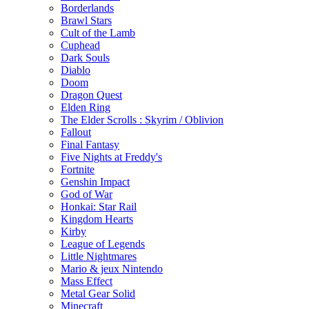
Borderlands
Brawl Stars
Cult of the Lamb
Cuphead
Dark Souls
Diablo
Doom
Dragon Quest
Elden Ring
The Elder Scrolls : Skyrim / Oblivion
Fallout
Final Fantasy
Five Nights at Freddy's
Fortnite
Genshin Impact
God of War
Honkai: Star Rail
Kingdom Hearts
Kirby
League of Legends
Little Nightmares
Mario & jeux Nintendo
Mass Effect
Metal Gear Solid
Minecraft