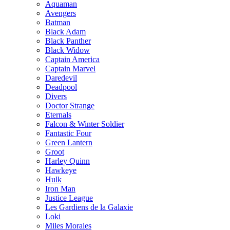
Aquaman
Avengers
Batman
Black Adam
Black Panther
Black Widow
Captain America
Captain Marvel
Daredevil
Deadpool
Divers
Doctor Strange
Eternals
Falcon & Winter Soldier
Fantastic Four
Green Lantern
Groot
Harley Quinn
Hawkeye
Hulk
Iron Man
Justice League
Les Gardiens de la Galaxie
Loki
Miles Morales