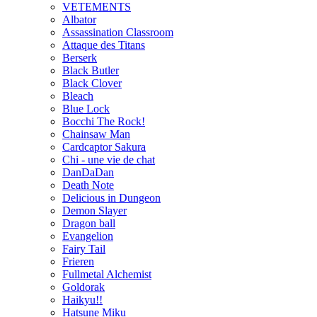
VETEMENTS
Albator
Assassination Classroom
Attaque des Titans
Berserk
Black Butler
Black Clover
Bleach
Blue Lock
Bocchi The Rock!
Chainsaw Man
Cardcaptor Sakura
Chi - une vie de chat
DanDaDan
Death Note
Delicious in Dungeon
Demon Slayer
Dragon ball
Evangelion
Fairy Tail
Frieren
Fullmetal Alchemist
Goldorak
Haikyu!!
Hatsune Miku