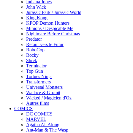
Indiana Jones
John Wick
Jurassic Park / Jurassic World
King Kong
KPOP Demon Hunters
Minions / Despicable Me
Nightmare Before Christmas
Predator
Retour vers le Futur
RoboCop
Rocky
Shrek
Terminator
Top Gun
Tortues Ninja
Transformers
Universal Monsters
Wallace & Gromit
Wicked / Magicien d'Oz
Autres films
COMICS
DC COMICS
MARVEL
Agatha All Along
Ant-Man & The Wasp