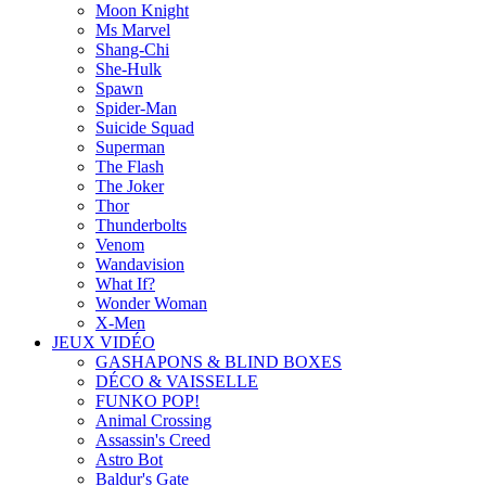
Moon Knight
Ms Marvel
Shang-Chi
She-Hulk
Spawn
Spider-Man
Suicide Squad
Superman
The Flash
The Joker
Thor
Thunderbolts
Venom
Wandavision
What If?
Wonder Woman
X-Men
JEUX VIDÉO
GASHAPONS & BLIND BOXES
DÉCO & VAISSELLE
FUNKO POP!
Animal Crossing
Assassin's Creed
Astro Bot
Baldur's Gate