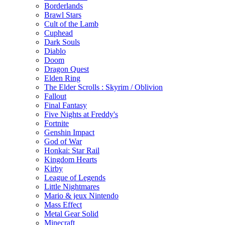
Borderlands
Brawl Stars
Cult of the Lamb
Cuphead
Dark Souls
Diablo
Doom
Dragon Quest
Elden Ring
The Elder Scrolls : Skyrim / Oblivion
Fallout
Final Fantasy
Five Nights at Freddy's
Fortnite
Genshin Impact
God of War
Honkai: Star Rail
Kingdom Hearts
Kirby
League of Legends
Little Nightmares
Mario & jeux Nintendo
Mass Effect
Metal Gear Solid
Minecraft