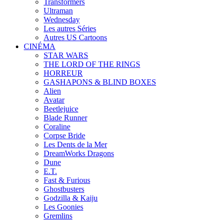
Transformers
Ultraman
Wednesday
Les autres Séries
Autres US Cartoons
CINÉMA
STAR WARS
THE LORD OF THE RINGS
HORREUR
GASHAPONS & BLIND BOXES
Alien
Avatar
Beetlejuice
Blade Runner
Coraline
Corpse Bride
Les Dents de la Mer
DreamWorks Dragons
Dune
E.T.
Fast & Furious
Ghostbusters
Godzilla & Kaiju
Les Goonies
Gremlins