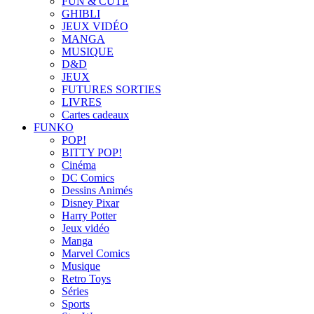
FUN & CUTE
GHIBLI
JEUX VIDÉO
MANGA
MUSIQUE
D&D
JEUX
FUTURES SORTIES
LIVRES
Cartes cadeaux
FUNKO
POP!
BITTY POP!
Cinéma
DC Comics
Dessins Animés
Disney Pixar
Harry Potter
Jeux vidéo
Manga
Marvel Comics
Musique
Retro Toys
Séries
Sports