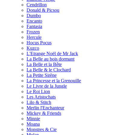
Cendrillon
Donald & Picsou
Dumbo
Encanto
Fantasia
Frozen
Hercule
Hocus Pocus
Kuzco
L'Etrange Noël de Mr Jack
La Belle au bois dormant
La Belle et la Bête
La Belle & le Clochard
La Petite Sirène
La Princesse et la Grenouille
Le Livre de la Jungle
Le Roi Lion
Les Aristochats
Lilo & Stitch
Merlin l'Enchanteur
Mickey & Friends
Minnie
Moana
Monstres & Cie
Mulan