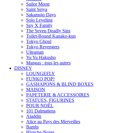
Sailor Moon
Saint Seiya
Sakamoto Days
Solo Leveling
Spy X Family
The Seven Deadly Sins
Toilet-Bound Kanako-kun
Tokyo Ghoul
Tokyo Revengers
Ultraman
Yu Yu Hakusho
Mangas : tous les autres
DISNEY
LOUNGEFLY
FUNKO POP!
GASHAPONS & BLIND BOXES
MAISON
PAPETERIE & ACCESSOIRES
STATUES, FIGURINES
POUR NOËL
101 Dalmatiens
Aladdin
Alice au Pays des Merveilles
Bambi
Blanche-Neige