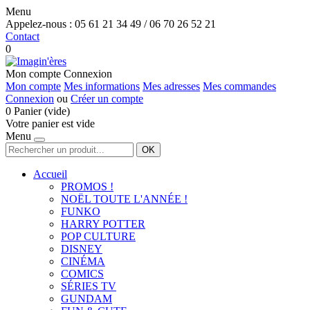
Menu
Appelez-nous :
05 61 21 34 49 / 06 70 26 52 21
Contact
0
Mon compte
Connexion
Mon compte
Mes informations
Mes adresses
Mes commandes
Connexion
ou
Créer un compte
0
Panier
(vide)
Votre panier est vide
Menu
OK
Accueil
PROMOS !
NOËL TOUTE L'ANNÉE !
FUNKO
HARRY POTTER
POP CULTURE
DISNEY
CINÉMA
COMICS
SÉRIES TV
GUNDAM