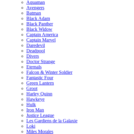
Aquaman
Avengers
Batman
Black Adam
Black Panther
Black Widow
Captain America
Captain Marvel
Daredevil
Deadpool
Divers
Doctor Strange
Eternals
Falcon & Winter Soldier
Fantastic Four
Green Lantern
Groot
Harley Quinn
Hawkeye
Hulk
Iron Man
Justice League
Les Gardiens de la Galaxie
Loki
Miles Morales