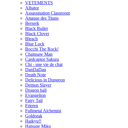
VETEMENTS
Albator
Assassination Classroom
Attaque des Titans
Berserk
Black Butler
Black Clover
Bleach
Blue Lock
Bocchi The Rock!
Chainsaw Man
Cardcaptor Sakura
Chi - une vie de chat
DanDaDan
Death Note
Delicious in Dungeon
Demon Slayer
Dragon ball
Evangelion
Fairy Tail
Frieren
Fullmetal Alchemist
Goldorak
Haikyu!!
Hatsune Miku