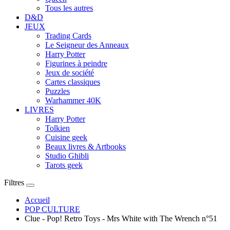
Tous les autres
D&D
JEUX
Trading Cards
Le Seigneur des Anneaux
Harry Potter
Figurines à peindre
Jeux de société
Cartes classiques
Puzzles
Warhammer 40K
LIVRES
Harry Potter
Tolkien
Cuisine geek
Beaux livres & Artbooks
Studio Ghibli
Tarots geek
Filtres
Accueil
POP CULTURE
Clue - Pop! Retro Toys - Mrs White with The Wrench n°51