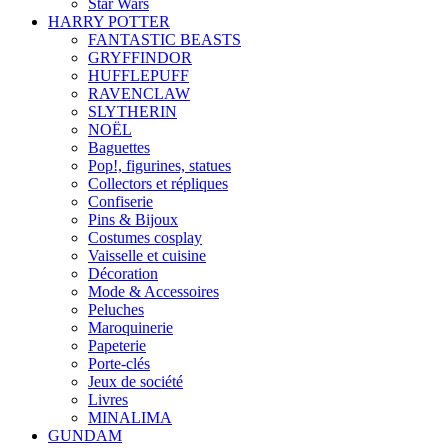
Star Wars
HARRY POTTER
FANTASTIC BEASTS
GRYFFINDOR
HUFFLEPUFF
RAVENCLAW
SLYTHERIN
NOËL
Baguettes
Pop!, figurines, statues
Collectors et répliques
Confiserie
Pins & Bijoux
Costumes cosplay
Vaisselle et cuisine
Décoration
Mode & Accessoires
Peluches
Maroquinerie
Papeterie
Porte-clés
Jeux de société
Livres
MINALIMA
GUNDAM