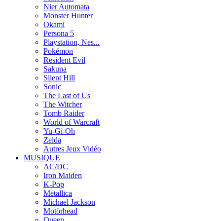
Nier Automata
Monster Hunter
Okami
Persona 5
Playstation, Nes...
Pokémon
Resident Evil
Sakuna
Silent Hill
Sonic
The Last of Us
The Witcher
Tomb Raider
World of Warcraft
Yu-Gi-Oh
Zelda
Autres Jeux Vidéo
MUSIQUE
AC/DC
Iron Maiden
K-Pop
Metallica
Michael Jackson
Motörhead
Queen