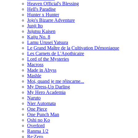
Heaven Official's Blessing
Hell's Paradise
Hunter x Hunter
Jojo's Bizarre Adventure
Junji Ito
Jujutsu Kaisen
Kaiju No. 8
Lamu Urusei Yatsura
Le Grand Maître de la Cultivation Démoniaque
Les Carnets de L'Apothicaire
Lord of the Mysteries
Macross
Made in Abyss
Mashle
Moi, quand je me réincarne...
My Dress-Up Darling
My Hero Academia
Naruto
Nier Automata
One Piece
One Punch Man
Oshi no Ko
Overlord
Ranma 1/2
Re:Zero