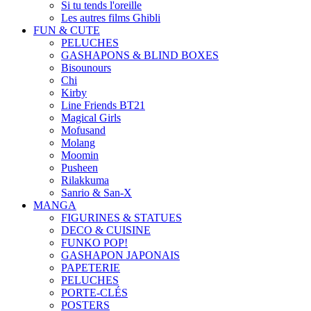
Si tu tends l'oreille
Les autres films Ghibli
FUN & CUTE
PELUCHES
GASHAPONS & BLIND BOXES
Bisounours
Chi
Kirby
Line Friends BT21
Magical Girls
Mofusand
Molang
Moomin
Pusheen
Rilakkuma
Sanrio & San-X
MANGA
FIGURINES & STATUES
DECO & CUISINE
FUNKO POP!
GASHAPON JAPONAIS
PAPETERIE
PELUCHES
PORTE-CLÉS
POSTERS