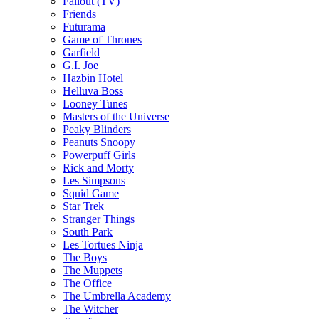
Fallout (TV)
Friends
Futurama
Game of Thrones
Garfield
G.I. Joe
Hazbin Hotel
Helluva Boss
Looney Tunes
Masters of the Universe
Peaky Blinders
Peanuts Snoopy
Powerpuff Girls
Rick and Morty
Les Simpsons
Squid Game
Star Trek
Stranger Things
South Park
Les Tortues Ninja
The Boys
The Muppets
The Office
The Umbrella Academy
The Witcher