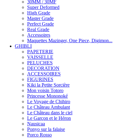
30MM / 30MF
Super Deformed
High Grade
Master Grade
Perfect Grade
Real Grade
Accessoires
Maquettes Mazinger, One Piece, Digimon...
GHIBLI
PAPETERIE
VAISSELLE
PELUCHES
DECORATION
ACCESSOIRES
FIGURINES
Kiki la Petite Sorcière
Mon voisin Totoro
Princesse Mononoké
Le Voyage de Chihiro
Le Château Ambulant
Le Château dans le ciel
Le Garçon et le Héron
Nausicaa
Ponyo sur la falaise
Porco Rosso