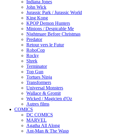
Indiana Jones
John Wick
Jurassic Park / Jurassic World
King Kong
KPOP Demon Hunters
Minions / Despicable Me
Nightmare Before Christmas
Predator
Retour vers le Futur
RoboCop
Rocky
Shrek
Terminator
Top Gun
Tortues Ninja
Transformers
Universal Monsters
Wallace & Gromit
Wicked / Magicien d'Oz
Autres films
COMICS
DC COMICS
MARVEL
Agatha All Along
Ant-Man & The Wasp