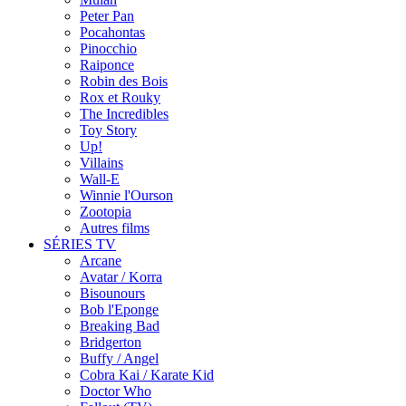
Peter Pan
Pocahontas
Pinocchio
Raiponce
Robin des Bois
Rox et Rouky
The Incredibles
Toy Story
Up!
Villains
Wall-E
Winnie l'Ourson
Zootopia
Autres films
SÉRIES TV
Arcane
Avatar / Korra
Bisounours
Bob l'Eponge
Breaking Bad
Bridgerton
Buffy / Angel
Cobra Kai / Karate Kid
Doctor Who