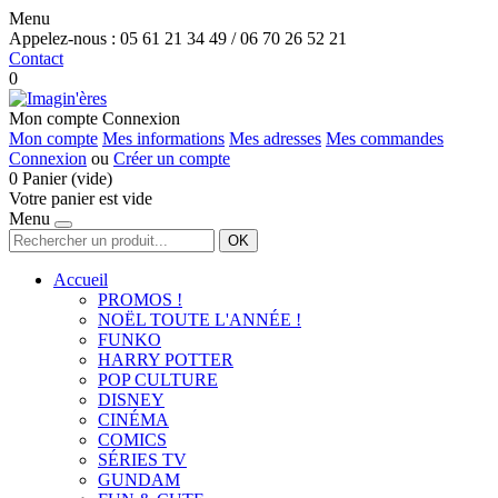
Menu
Appelez-nous :
05 61 21 34 49 / 06 70 26 52 21
Contact
0
Mon compte
Connexion
Mon compte
Mes informations
Mes adresses
Mes commandes
Connexion
ou
Créer un compte
0
Panier
(vide)
Votre panier est vide
Menu
OK
Accueil
PROMOS !
NOËL TOUTE L'ANNÉE !
FUNKO
HARRY POTTER
POP CULTURE
DISNEY
CINÉMA
COMICS
SÉRIES TV
GUNDAM