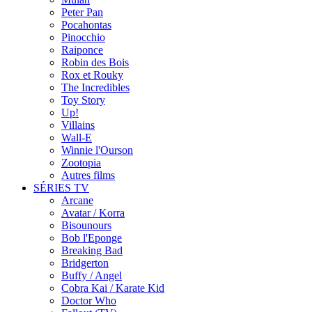
Peter Pan
Pocahontas
Pinocchio
Raiponce
Robin des Bois
Rox et Rouky
The Incredibles
Toy Story
Up!
Villains
Wall-E
Winnie l'Ourson
Zootopia
Autres films
SÉRIES TV
Arcane
Avatar / Korra
Bisounours
Bob l'Eponge
Breaking Bad
Bridgerton
Buffy / Angel
Cobra Kai / Karate Kid
Doctor Who