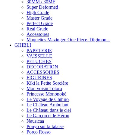
30MM / 30MF
Super Deformed
High Grade
Master Grade
Perfect Grade
Real Grade
Accessoires
Maquettes Mazinger, One Piece, Digimon...
GHIBLI
PAPETERIE
VAISSELLE
PELUCHES
DECORATION
ACCESSOIRES
FIGURINES
Kiki la Petite Sorcière
Mon voisin Totoro
Princesse Mononoké
Le Voyage de Chihiro
Le Château Ambulant
Le Château dans le ciel
Le Garçon et le Héron
Nausicaa
Ponyo sur la falaise
Porco Rosso