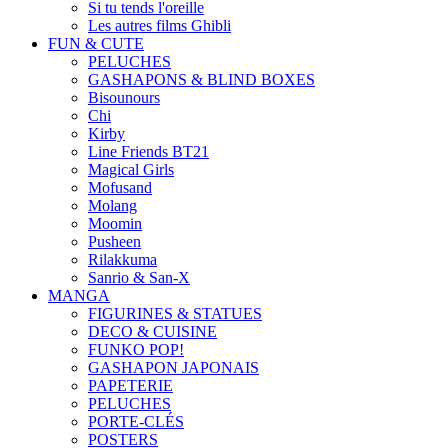
Si tu tends l'oreille
Les autres films Ghibli
FUN & CUTE
PELUCHES
GASHAPONS & BLIND BOXES
Bisounours
Chi
Kirby
Line Friends BT21
Magical Girls
Mofusand
Molang
Moomin
Pusheen
Rilakkuma
Sanrio & San-X
MANGA
FIGURINES & STATUES
DECO & CUISINE
FUNKO POP!
GASHAPON JAPONAIS
PAPETERIE
PELUCHES
PORTE-CLÉS
POSTERS