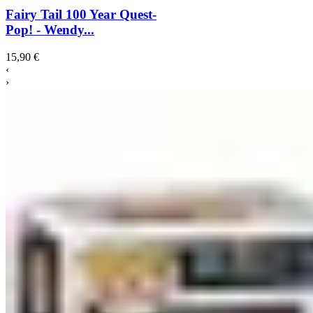
Fairy Tail 100 Year Quest-
Pop! - Wendy...
15,90 €
‹
›