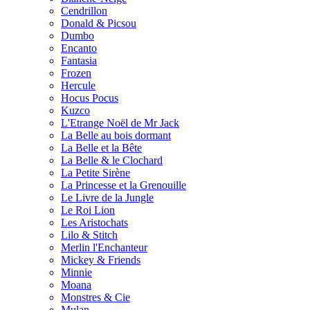
Cendrillon
Donald & Picsou
Dumbo
Encanto
Fantasia
Frozen
Hercule
Hocus Pocus
Kuzco
L'Etrange Noël de Mr Jack
La Belle au bois dormant
La Belle et la Bête
La Belle & le Clochard
La Petite Sirène
La Princesse et la Grenouille
Le Livre de la Jungle
Le Roi Lion
Les Aristochats
Lilo & Stitch
Merlin l'Enchanteur
Mickey & Friends
Minnie
Moana
Monstres & Cie
Mulan