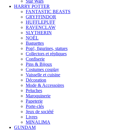
Star Wars
HARRY POTTER
FANTASTIC BEASTS
GRYFFINDOR
HUFFLEPUFF
RAVENCLAW
SLYTHERIN
NOËL
Baguettes
Pop!, figurines, statues
Collectors et répliques
Confiserie
Pins & Bijoux
Costumes cosplay
Vaisselle et cuisine
Décoration
Mode & Accessoires
Peluches
Maroquinerie
Papeterie
Porte-clés
Jeux de société
Livres
MINALIMA
GUNDAM