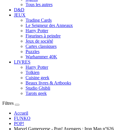
Tous les autres
D&D
JEUX
Trading Cards
Le Seigneur des Anneaux
Harry Potter
Figurines à peindre
Jeux de société
Cartes classiques
Puzzles
Warhammer 40K
LIVRES
Harry Potter
Tolkien
Cuisine geek
Beaux livres & Artbooks
Studio Ghibli
Tarots geek
Filtres
Accueil
FUNKO
POP!
Marvel Gamerverse - Pop! Avengers : Iron Man n°626