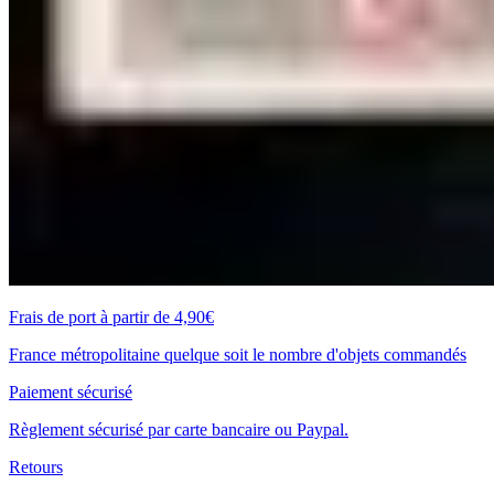
Frais de port à partir de 4,90€
France métropolitaine quelque soit le nombre d'objets commandés
Paiement sécurisé
Règlement sécurisé par carte bancaire ou Paypal.
Retours