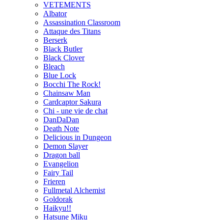
VETEMENTS
Albator
Assassination Classroom
Attaque des Titans
Berserk
Black Butler
Black Clover
Bleach
Blue Lock
Bocchi The Rock!
Chainsaw Man
Cardcaptor Sakura
Chi - une vie de chat
DanDaDan
Death Note
Delicious in Dungeon
Demon Slayer
Dragon ball
Evangelion
Fairy Tail
Frieren
Fullmetal Alchemist
Goldorak
Haikyu!!
Hatsune Miku