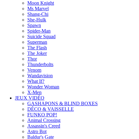
Moon Knight
Ms Marvel
Shang-Chi
She-Hulk
Spawn
Spider-Man
Suicide Squad
Superman
The Flash
The Joker
Thor
Thunderbolts
Venom
Wandavision
What If?
Wonder Woman
X-Men
JEUX VIDÉO
GASHAPONS & BLIND BOXES
DÉCO & VAISSELLE
FUNKO POP!
Animal Crossing
Assassin's Creed
Astro Bot
Baldur's Gate