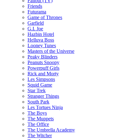
Fallout (TV)
Friends
Futurama
Game of Thrones
Garfield
G.I. Joe
Hazbin Hotel
Helluva Boss
Looney Tunes
Masters of the Universe
Peaky Blinders
Peanuts Snoopy
Powerpuff Girls
Rick and Morty
Les Simpsons
Squid Game
Star Trek
Stranger Things
South Park
Les Tortues Ninja
The Boys
The Muppets
The Office
The Umbrella Academy
The Witcher