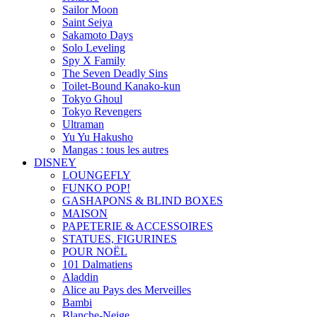
Sailor Moon
Saint Seiya
Sakamoto Days
Solo Leveling
Spy X Family
The Seven Deadly Sins
Toilet-Bound Kanako-kun
Tokyo Ghoul
Tokyo Revengers
Ultraman
Yu Yu Hakusho
Mangas : tous les autres
DISNEY
LOUNGEFLY
FUNKO POP!
GASHAPONS & BLIND BOXES
MAISON
PAPETERIE & ACCESSOIRES
STATUES, FIGURINES
POUR NOËL
101 Dalmatiens
Aladdin
Alice au Pays des Merveilles
Bambi
Blanche-Neige