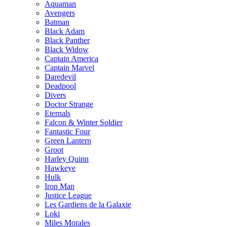
Aquaman
Avengers
Batman
Black Adam
Black Panther
Black Widow
Captain America
Captain Marvel
Daredevil
Deadpool
Divers
Doctor Strange
Eternals
Falcon & Winter Soldier
Fantastic Four
Green Lantern
Groot
Harley Quinn
Hawkeye
Hulk
Iron Man
Justice League
Les Gardiens de la Galaxie
Loki
Miles Morales