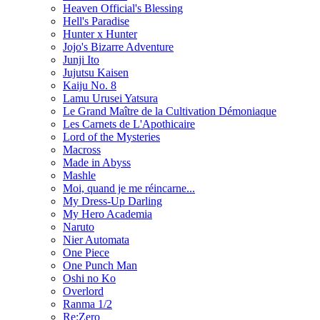
Heaven Official's Blessing
Hell's Paradise
Hunter x Hunter
Jojo's Bizarre Adventure
Junji Ito
Jujutsu Kaisen
Kaiju No. 8
Lamu Urusei Yatsura
Le Grand Maître de la Cultivation Démoniaque
Les Carnets de L'Apothicaire
Lord of the Mysteries
Macross
Made in Abyss
Mashle
Moi, quand je me réincarne...
My Dress-Up Darling
My Hero Academia
Naruto
Nier Automata
One Piece
One Punch Man
Oshi no Ko
Overlord
Ranma 1/2
Re:Zero