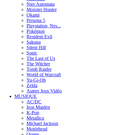
Nier Automata
Monster Hunter
Okami
Persona 5
Playstation, Nes...
Pokémon
Resident Evil
Sakuna
Silent Hill
Sonic
The Last of Us
The Witcher
Tomb Raider
World of Warcraft
Yu-Gi-Oh
Zelda
Autres Jeux Vidéo
MUSIQUE
AC/DC
Iron Maiden
K-Pop
Metallica
Michael Jackson
Motörhead
Queen