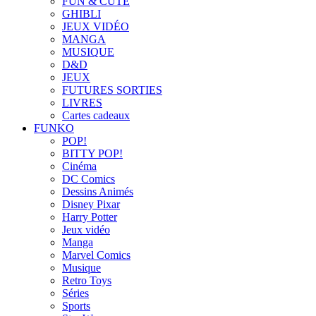
FUN & CUTE
GHIBLI
JEUX VIDÉO
MANGA
MUSIQUE
D&D
JEUX
FUTURES SORTIES
LIVRES
Cartes cadeaux
FUNKO
POP!
BITTY POP!
Cinéma
DC Comics
Dessins Animés
Disney Pixar
Harry Potter
Jeux vidéo
Manga
Marvel Comics
Musique
Retro Toys
Séries
Sports