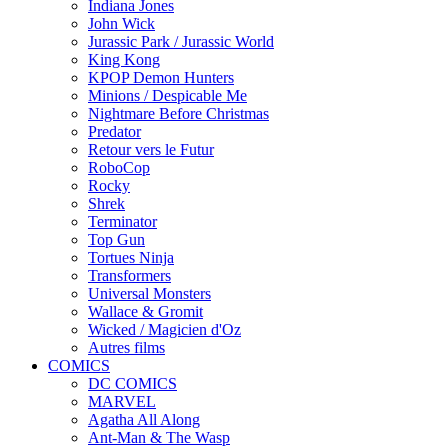
Indiana Jones
John Wick
Jurassic Park / Jurassic World
King Kong
KPOP Demon Hunters
Minions / Despicable Me
Nightmare Before Christmas
Predator
Retour vers le Futur
RoboCop
Rocky
Shrek
Terminator
Top Gun
Tortues Ninja
Transformers
Universal Monsters
Wallace & Gromit
Wicked / Magicien d'Oz
Autres films
COMICS
DC COMICS
MARVEL
Agatha All Along
Ant-Man & The Wasp