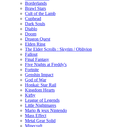
Borderlands
Brawl Stars
Cult of the Lamb
Cuphead
Dark Souls
Diablo
Doom
Dragon Quest
Elden Ring
The Elder Scrolls : Skyrim / Oblivion
Fallout
Final Fantasy
Five Nights at Freddy's
Fortnite
Genshin Impact
God of War
Honkai: Star Rail
Kingdom Hearts
Kirby
League of Legends
Little Nightmares
Mario & jeux Nintendo
Mass Effect
Metal Gear Solid
Minecraft