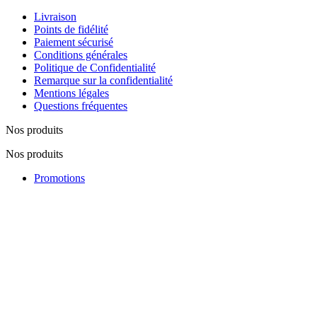
Livraison
Points de fidélité
Paiement sécurisé
Conditions générales
Politique de Confidentialité
Remarque sur la confidentialité
Mentions légales
Questions fréquentes
Nos produits
Nos produits
Promotions
Nouveautés
Nos fabricants
Lutte contre la contrefaçon
Notre société
Notre société
Visite du magasin
Notre équipe
Plan du site