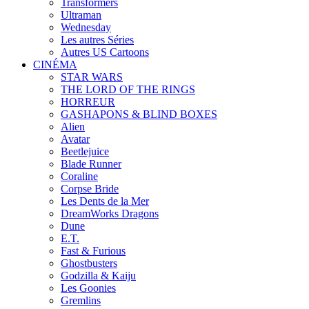
Transformers
Ultraman
Wednesday
Les autres Séries
Autres US Cartoons
CINÉMA
STAR WARS
THE LORD OF THE RINGS
HORREUR
GASHAPONS & BLIND BOXES
Alien
Avatar
Beetlejuice
Blade Runner
Coraline
Corpse Bride
Les Dents de la Mer
DreamWorks Dragons
Dune
E.T.
Fast & Furious
Ghostbusters
Godzilla & Kaiju
Les Goonies
Gremlins