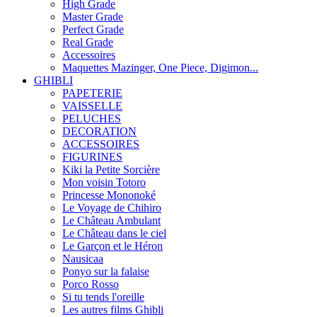
High Grade
Master Grade
Perfect Grade
Real Grade
Accessoires
Maquettes Mazinger, One Piece, Digimon...
GHIBLI
PAPETERIE
VAISSELLE
PELUCHES
DECORATION
ACCESSOIRES
FIGURINES
Kiki la Petite Sorcière
Mon voisin Totoro
Princesse Mononoké
Le Voyage de Chihiro
Le Château Ambulant
Le Château dans le ciel
Le Garçon et le Héron
Nausicaa
Ponyo sur la falaise
Porco Rosso
Si tu tends l'oreille
Les autres films Ghibli