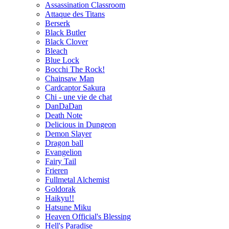
Assassination Classroom
Attaque des Titans
Berserk
Black Butler
Black Clover
Bleach
Blue Lock
Bocchi The Rock!
Chainsaw Man
Cardcaptor Sakura
Chi - une vie de chat
DanDaDan
Death Note
Delicious in Dungeon
Demon Slayer
Dragon ball
Evangelion
Fairy Tail
Frieren
Fullmetal Alchemist
Goldorak
Haikyu!!
Hatsune Miku
Heaven Official's Blessing
Hell's Paradise