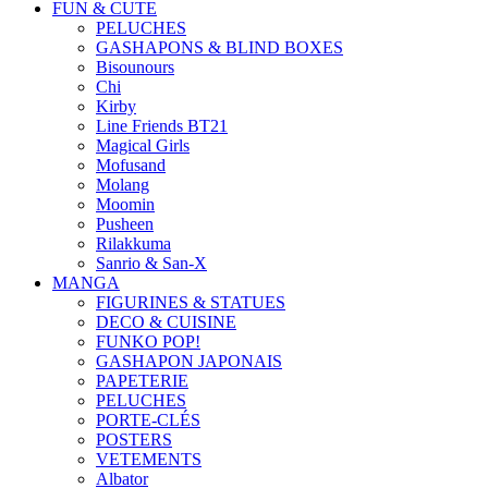
FUN & CUTE
PELUCHES
GASHAPONS & BLIND BOXES
Bisounours
Chi
Kirby
Line Friends BT21
Magical Girls
Mofusand
Molang
Moomin
Pusheen
Rilakkuma
Sanrio & San-X
MANGA
FIGURINES & STATUES
DECO & CUISINE
FUNKO POP!
GASHAPON JAPONAIS
PAPETERIE
PELUCHES
PORTE-CLÉS
POSTERS
VETEMENTS
Albator