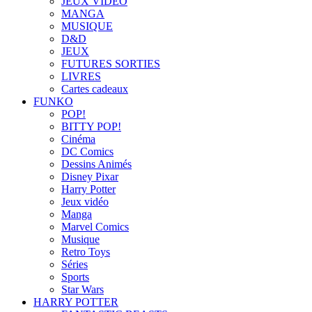
JEUX VIDÉO
MANGA
MUSIQUE
D&D
JEUX
FUTURES SORTIES
LIVRES
Cartes cadeaux
FUNKO
POP!
BITTY POP!
Cinéma
DC Comics
Dessins Animés
Disney Pixar
Harry Potter
Jeux vidéo
Manga
Marvel Comics
Musique
Retro Toys
Séries
Sports
Star Wars
HARRY POTTER