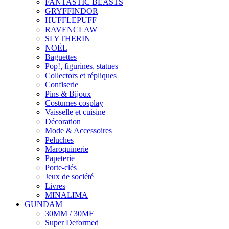
FANTASTIC BEASTS
GRYFFINDOR
HUFFLEPUFF
RAVENCLAW
SLYTHERIN
NOËL
Baguettes
Pop!, figurines, statues
Collectors et répliques
Confiserie
Pins & Bijoux
Costumes cosplay
Vaisselle et cuisine
Décoration
Mode & Accessoires
Peluches
Maroquinerie
Papeterie
Porte-clés
Jeux de société
Livres
MINALIMA
GUNDAM
30MM / 30MF
Super Deformed