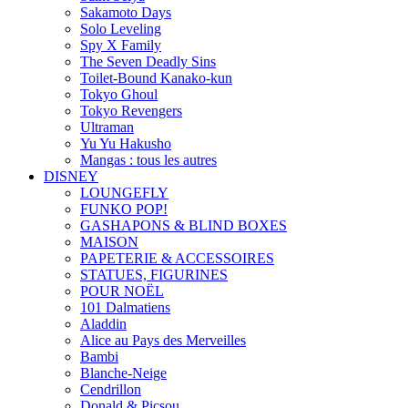
Sakamoto Days
Solo Leveling
Spy X Family
The Seven Deadly Sins
Toilet-Bound Kanako-kun
Tokyo Ghoul
Tokyo Revengers
Ultraman
Yu Yu Hakusho
Mangas : tous les autres
DISNEY
LOUNGEFLY
FUNKO POP!
GASHAPONS & BLIND BOXES
MAISON
PAPETERIE & ACCESSOIRES
STATUES, FIGURINES
POUR NOËL
101 Dalmatiens
Aladdin
Alice au Pays des Merveilles
Bambi
Blanche-Neige
Cendrillon
Donald & Picsou