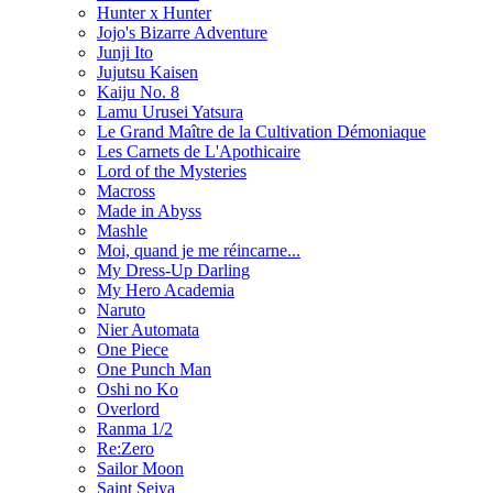
Hunter x Hunter
Jojo's Bizarre Adventure
Junji Ito
Jujutsu Kaisen
Kaiju No. 8
Lamu Urusei Yatsura
Le Grand Maître de la Cultivation Démoniaque
Les Carnets de L'Apothicaire
Lord of the Mysteries
Macross
Made in Abyss
Mashle
Moi, quand je me réincarne...
My Dress-Up Darling
My Hero Academia
Naruto
Nier Automata
One Piece
One Punch Man
Oshi no Ko
Overlord
Ranma 1/2
Re:Zero
Sailor Moon
Saint Seiya