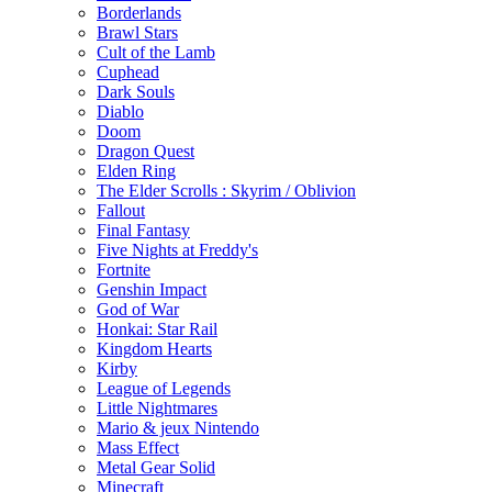
Borderlands
Brawl Stars
Cult of the Lamb
Cuphead
Dark Souls
Diablo
Doom
Dragon Quest
Elden Ring
The Elder Scrolls : Skyrim / Oblivion
Fallout
Final Fantasy
Five Nights at Freddy's
Fortnite
Genshin Impact
God of War
Honkai: Star Rail
Kingdom Hearts
Kirby
League of Legends
Little Nightmares
Mario & jeux Nintendo
Mass Effect
Metal Gear Solid
Minecraft