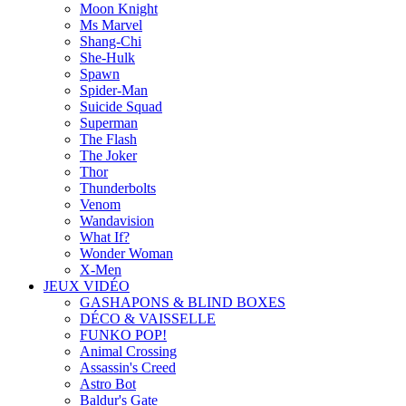
Moon Knight
Ms Marvel
Shang-Chi
She-Hulk
Spawn
Spider-Man
Suicide Squad
Superman
The Flash
The Joker
Thor
Thunderbolts
Venom
Wandavision
What If?
Wonder Woman
X-Men
JEUX VIDÉO
GASHAPONS & BLIND BOXES
DÉCO & VAISSELLE
FUNKO POP!
Animal Crossing
Assassin's Creed
Astro Bot
Baldur's Gate