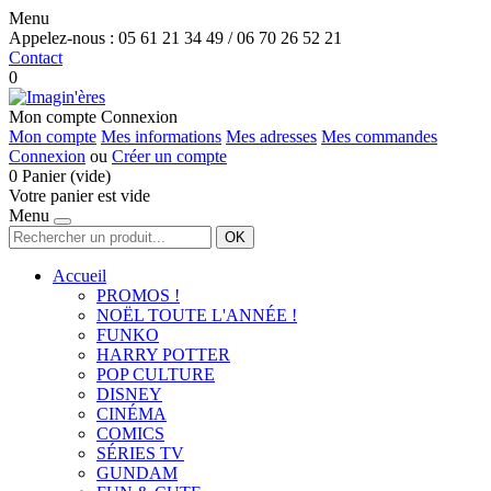
Menu
Appelez-nous :
05 61 21 34 49 / 06 70 26 52 21
Contact
0
Mon compte
Connexion
Mon compte
Mes informations
Mes adresses
Mes commandes
Connexion
ou
Créer un compte
0
Panier
(vide)
Votre panier est vide
Menu
OK
Accueil
PROMOS !
NOËL TOUTE L'ANNÉE !
FUNKO
HARRY POTTER
POP CULTURE
DISNEY
CINÉMA
COMICS
SÉRIES TV
GUNDAM