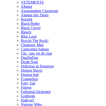
VETEMENTS
Albator
Assassination Classroom
Attaque des Titans
Berserk
Black Butler
Black Clover
Bleach
Blue Lock
Bocchi The Rock!
Chainsaw Man
Cardcaptor Sakura
Chi - une vie de chat
DanDaDan
Death Note
Delicious in Dungeon
Demon Slayer
Dragon ball
Evangelion
Fairy Tail
Frieren
Fullmetal Alchemist
Goldorak
Haikyu!!
Hatsune Miku