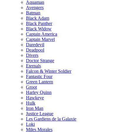
Aquaman
Avengers
Batman
Black Adam
Black Panther
Black Widow
Captain America
Captain Marvel
Daredevil
Deadpool
Divers
Doctor Strange
Eternals
Falcon & Winter Soldier
Fantastic Four
Green Lantern
Groot
Harley Quinn
Hawkeye
Hulk
Iron Man
Justice League
Les Gardiens de la Galaxie
Loki
Miles Morales