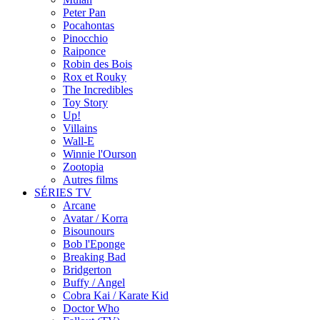
Peter Pan
Pocahontas
Pinocchio
Raiponce
Robin des Bois
Rox et Rouky
The Incredibles
Toy Story
Up!
Villains
Wall-E
Winnie l'Ourson
Zootopia
Autres films
SÉRIES TV
Arcane
Avatar / Korra
Bisounours
Bob l'Eponge
Breaking Bad
Bridgerton
Buffy / Angel
Cobra Kai / Karate Kid
Doctor Who