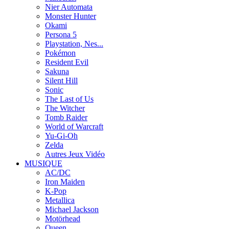
Nier Automata
Monster Hunter
Okami
Persona 5
Playstation, Nes...
Pokémon
Resident Evil
Sakuna
Silent Hill
Sonic
The Last of Us
The Witcher
Tomb Raider
World of Warcraft
Yu-Gi-Oh
Zelda
Autres Jeux Vidéo
MUSIQUE
AC/DC
Iron Maiden
K-Pop
Metallica
Michael Jackson
Motörhead
Queen