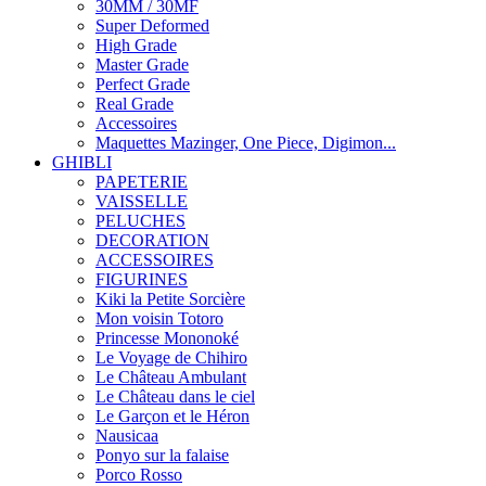
30MM / 30MF
Super Deformed
High Grade
Master Grade
Perfect Grade
Real Grade
Accessoires
Maquettes Mazinger, One Piece, Digimon...
GHIBLI
PAPETERIE
VAISSELLE
PELUCHES
DECORATION
ACCESSOIRES
FIGURINES
Kiki la Petite Sorcière
Mon voisin Totoro
Princesse Mononoké
Le Voyage de Chihiro
Le Château Ambulant
Le Château dans le ciel
Le Garçon et le Héron
Nausicaa
Ponyo sur la falaise
Porco Rosso