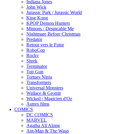
Indiana Jones
John Wick
Jurassic Park / Jurassic World
King Kong
KPOP Demon Hunters
Minions / Despicable Me
Nightmare Before Christmas
Predator
Retour vers le Futur
RoboCop
Rocky
Shrek
Terminator
Top Gun
Tortues Ninja
Transformers
Universal Monsters
Wallace & Gromit
Wicked / Magicien d'Oz
Autres films
COMICS
DC COMICS
MARVEL
Agatha All Along
Ant-Man & The Wasp