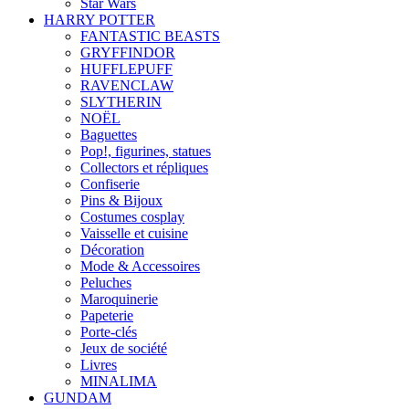
Star Wars
HARRY POTTER
FANTASTIC BEASTS
GRYFFINDOR
HUFFLEPUFF
RAVENCLAW
SLYTHERIN
NOËL
Baguettes
Pop!, figurines, statues
Collectors et répliques
Confiserie
Pins & Bijoux
Costumes cosplay
Vaisselle et cuisine
Décoration
Mode & Accessoires
Peluches
Maroquinerie
Papeterie
Porte-clés
Jeux de société
Livres
MINALIMA
GUNDAM