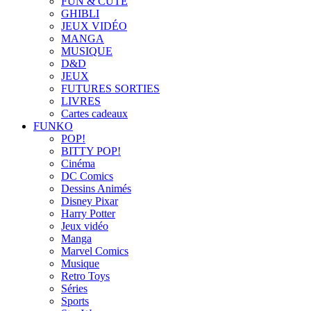
FUN & CUTE
GHIBLI
JEUX VIDÉO
MANGA
MUSIQUE
D&D
JEUX
FUTURES SORTIES
LIVRES
Cartes cadeaux
FUNKO
POP!
BITTY POP!
Cinéma
DC Comics
Dessins Animés
Disney Pixar
Harry Potter
Jeux vidéo
Manga
Marvel Comics
Musique
Retro Toys
Séries
Sports