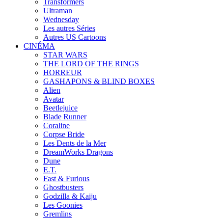
Transformers
Ultraman
Wednesday
Les autres Séries
Autres US Cartoons
CINÉMA
STAR WARS
THE LORD OF THE RINGS
HORREUR
GASHAPONS & BLIND BOXES
Alien
Avatar
Beetlejuice
Blade Runner
Coraline
Corpse Bride
Les Dents de la Mer
DreamWorks Dragons
Dune
E.T.
Fast & Furious
Ghostbusters
Godzilla & Kaiju
Les Goonies
Gremlins