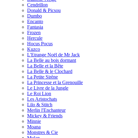
Cendrillon
Donald & Picsou
Dumbo
Encanto
Fantasia
Frozen
Hercule
Hocus Pocus
Kuzco
L'Etrange Noël de Mr Jack
La Belle au bois dormant
La Belle et la Bête
La Belle & le Clochard
La Petite Sirène
La Princesse et la Grenouille
Le Livre de la Jungle
Le Roi Lion
Les Aristochats
Lilo & Stitch
Merlin l'Enchanteur
Mickey & Friends
Minnie
Moana
Monstres & Cie
Mulan