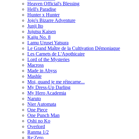
Heaven Official's Blessing
Hell's Paradise
Hunter x Hunter
Jojo's Bizarre Adventure
Junji Ito
Jujutsu Kaisen
Kaiju No. 8
Lamu Urusei Yatsura
Le Grand Maître de la Cultivation Démoniaque
Les Carnets de L'Apothicaire
Lord of the Mysteries
Macross
Made in Abyss
Mashle
Moi, quand je me réincarne...
My Dress-Up Darling
My Hero Academia
Naruto
Nier Automata
One Piece
One Punch Man
Oshi no Ko
Overlord
Ranma 1/2
Re:Zero