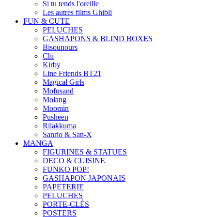
Si tu tends l'oreille
Les autres films Ghibli
FUN & CUTE
PELUCHES
GASHAPONS & BLIND BOXES
Bisounours
Chi
Kirby
Line Friends BT21
Magical Girls
Mofusand
Molang
Moomin
Pusheen
Rilakkuma
Sanrio & San-X
MANGA
FIGURINES & STATUES
DECO & CUISINE
FUNKO POP!
GASHAPON JAPONAIS
PAPETERIE
PELUCHES
PORTE-CLÉS
POSTERS