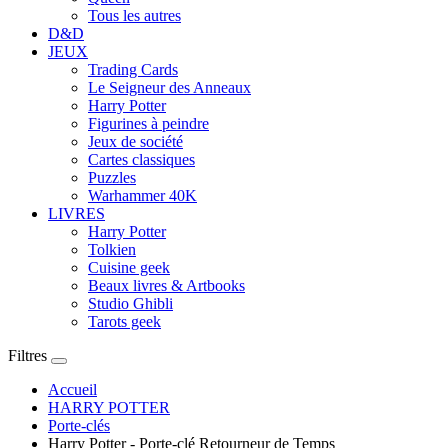
Tous les autres
D&D
JEUX
Trading Cards
Le Seigneur des Anneaux
Harry Potter
Figurines à peindre
Jeux de société
Cartes classiques
Puzzles
Warhammer 40K
LIVRES
Harry Potter
Tolkien
Cuisine geek
Beaux livres & Artbooks
Studio Ghibli
Tarots geek
Filtres
Accueil
HARRY POTTER
Porte-clés
Harry Potter - Porte-clé Retourneur de Temps