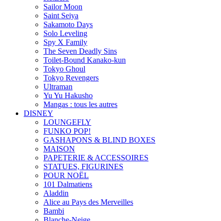
Sailor Moon
Saint Seiya
Sakamoto Days
Solo Leveling
Spy X Family
The Seven Deadly Sins
Toilet-Bound Kanako-kun
Tokyo Ghoul
Tokyo Revengers
Ultraman
Yu Yu Hakusho
Mangas : tous les autres
DISNEY
LOUNGEFLY
FUNKO POP!
GASHAPONS & BLIND BOXES
MAISON
PAPETERIE & ACCESSOIRES
STATUES, FIGURINES
POUR NOËL
101 Dalmatiens
Aladdin
Alice au Pays des Merveilles
Bambi
Blanche-Neige