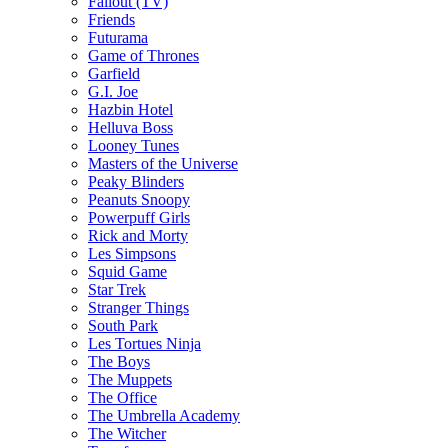
Fallout (TV)
Friends
Futurama
Game of Thrones
Garfield
G.I. Joe
Hazbin Hotel
Helluva Boss
Looney Tunes
Masters of the Universe
Peaky Blinders
Peanuts Snoopy
Powerpuff Girls
Rick and Morty
Les Simpsons
Squid Game
Star Trek
Stranger Things
South Park
Les Tortues Ninja
The Boys
The Muppets
The Office
The Umbrella Academy
The Witcher