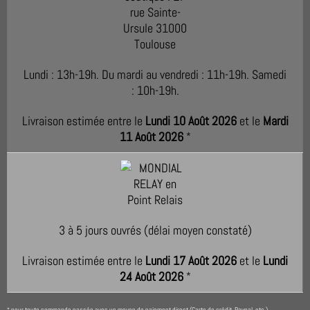
Lundi : 13h-19h. Du mardi au vendredi : 11h-19h. Samedi
: 10h-19h.
Livraison estimée entre le
Lundi 10 Août 2026
et le
Mardi
11 Août 2026
*
3 à 5 jours ouvrés (délai moyen constaté)
Livraison estimée entre le
Lundi 17 Août 2026
et le
Lundi
24 Août 2026
*
pour toute commande passée avec un moyen de paiement direct (Carte de crédit, Paypal, etc.)
*