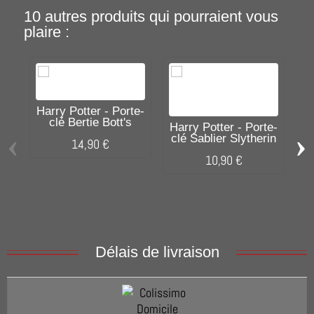
10 autres produits qui pourraient vous
plaire :
Harry Potter - Porte-
clé Bertie Bott's
Harry Potter - Porte-
Ha
‹
›
clé Sablier Slytherin
14,90 €
10,90 €
Délais de livraison