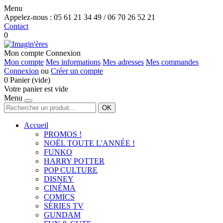
Menu
Appelez-nous :
05 61 21 34 49 / 06 70 26 52 21
Contact
0
Mon compte
Connexion
Mon compte
Mes informations
Mes adresses
Mes commandes
Connexion
ou
Créer un compte
0
Panier
(vide)
Votre panier est vide
Menu
OK
Accueil
PROMOS !
NOËL TOUTE L'ANNÉE !
FUNKO
HARRY POTTER
POP CULTURE
DISNEY
CINÉMA
COMICS
SÉRIES TV
GUNDAM