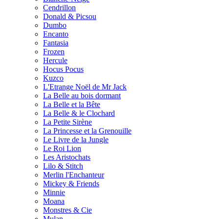
Cendrillon
Donald & Picsou
Dumbo
Encanto
Fantasia
Frozen
Hercule
Hocus Pocus
Kuzco
L'Etrange Noël de Mr Jack
La Belle au bois dormant
La Belle et la Bête
La Belle & le Clochard
La Petite Sirène
La Princesse et la Grenouille
Le Livre de la Jungle
Le Roi Lion
Les Aristochats
Lilo & Stitch
Merlin l'Enchanteur
Mickey & Friends
Minnie
Moana
Monstres & Cie
Mulan