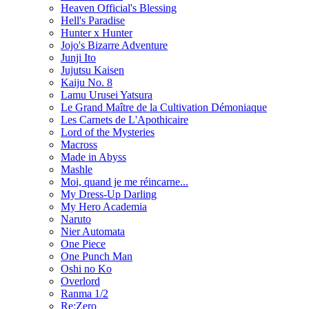
Heaven Official's Blessing
Hell's Paradise
Hunter x Hunter
Jojo's Bizarre Adventure
Junji Ito
Jujutsu Kaisen
Kaiju No. 8
Lamu Urusei Yatsura
Le Grand Maître de la Cultivation Démoniaque
Les Carnets de L'Apothicaire
Lord of the Mysteries
Macross
Made in Abyss
Mashle
Moi, quand je me réincarne...
My Dress-Up Darling
My Hero Academia
Naruto
Nier Automata
One Piece
One Punch Man
Oshi no Ko
Overlord
Ranma 1/2
Re:Zero