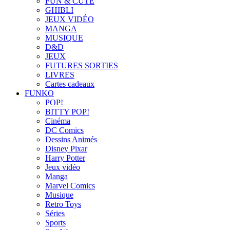
FUN & CUTE
GHIBLI
JEUX VIDÉO
MANGA
MUSIQUE
D&D
JEUX
FUTURES SORTIES
LIVRES
Cartes cadeaux
FUNKO
POP!
BITTY POP!
Cinéma
DC Comics
Dessins Animés
Disney Pixar
Harry Potter
Jeux vidéo
Manga
Marvel Comics
Musique
Retro Toys
Séries
Sports