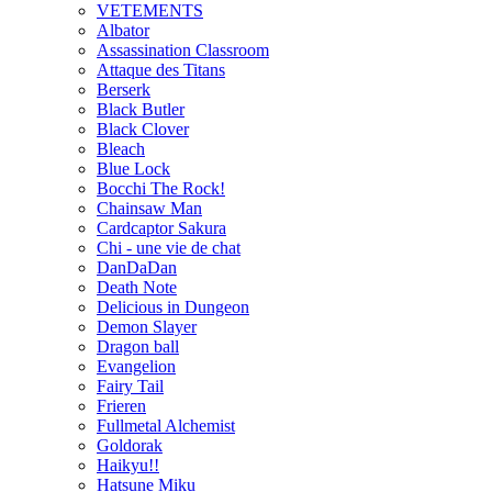
VETEMENTS
Albator
Assassination Classroom
Attaque des Titans
Berserk
Black Butler
Black Clover
Bleach
Blue Lock
Bocchi The Rock!
Chainsaw Man
Cardcaptor Sakura
Chi - une vie de chat
DanDaDan
Death Note
Delicious in Dungeon
Demon Slayer
Dragon ball
Evangelion
Fairy Tail
Frieren
Fullmetal Alchemist
Goldorak
Haikyu!!
Hatsune Miku