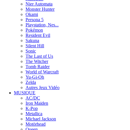
Nier Automata
Monster Hunter
Okami
Persona 5
Playstation, Nes...
Pokémon
Resident Evil
Sakuna
Silent Hill
Sonic
The Last of Us
The Witcher
Tomb Raider
World of Warcraft
Yu-Gi-Oh
Zelda
Autres Jeux Vidéo
MUSIQUE
AC/DC
Iron Maiden
K-Pop
Metallica
Michael Jackson
Motörhead
Queen