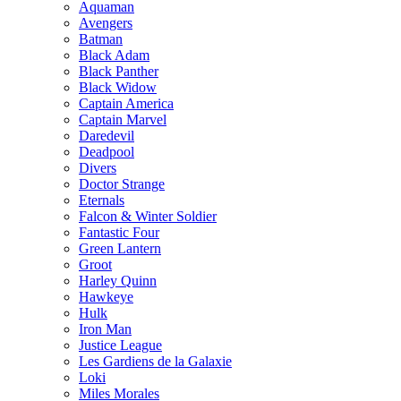
Aquaman
Avengers
Batman
Black Adam
Black Panther
Black Widow
Captain America
Captain Marvel
Daredevil
Deadpool
Divers
Doctor Strange
Eternals
Falcon & Winter Soldier
Fantastic Four
Green Lantern
Groot
Harley Quinn
Hawkeye
Hulk
Iron Man
Justice League
Les Gardiens de la Galaxie
Loki
Miles Morales