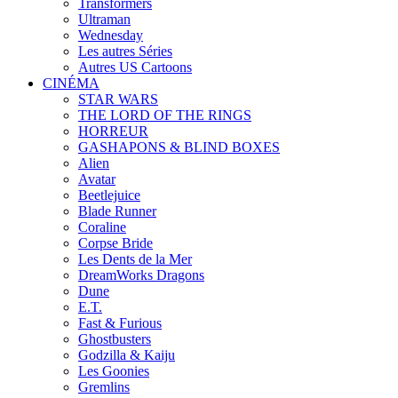
Transformers
Ultraman
Wednesday
Les autres Séries
Autres US Cartoons
CINÉMA
STAR WARS
THE LORD OF THE RINGS
HORREUR
GASHAPONS & BLIND BOXES
Alien
Avatar
Beetlejuice
Blade Runner
Coraline
Corpse Bride
Les Dents de la Mer
DreamWorks Dragons
Dune
E.T.
Fast & Furious
Ghostbusters
Godzilla & Kaiju
Les Goonies
Gremlins