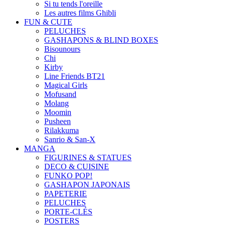
Si tu tends l'oreille
Les autres films Ghibli
FUN & CUTE
PELUCHES
GASHAPONS & BLIND BOXES
Bisounours
Chi
Kirby
Line Friends BT21
Magical Girls
Mofusand
Molang
Moomin
Pusheen
Rilakkuma
Sanrio & San-X
MANGA
FIGURINES & STATUES
DECO & CUISINE
FUNKO POP!
GASHAPON JAPONAIS
PAPETERIE
PELUCHES
PORTE-CLÉS
POSTERS