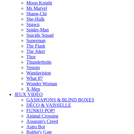
Moon Knight
Ms Marvel
Shang-Chi
She-Hulk
Spawn
Spider-Man
Suicide Squad
Superman
The Flash
The Joker
Thor
Thunderbolts
Venom
Wandavision
What If?
Wonder Woman
X-Men
JEUX VIDÉO
GASHAPONS & BLIND BOXES
DÉCO & VAISSELLE
FUNKO POP!
Animal Crossing
Assassin's Creed
Astro Bot
Baldur's Gate