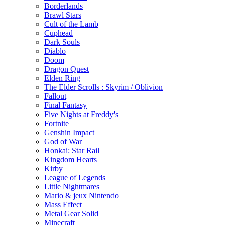
Borderlands
Brawl Stars
Cult of the Lamb
Cuphead
Dark Souls
Diablo
Doom
Dragon Quest
Elden Ring
The Elder Scrolls : Skyrim / Oblivion
Fallout
Final Fantasy
Five Nights at Freddy's
Fortnite
Genshin Impact
God of War
Honkai: Star Rail
Kingdom Hearts
Kirby
League of Legends
Little Nightmares
Mario & jeux Nintendo
Mass Effect
Metal Gear Solid
Minecraft