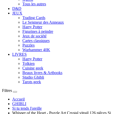
Tous les autres
D&D
JEUX
Trading Cards
Le Seigneur des Anneaux
Harry Potter
Figurines à peindre
Jeux de société
Cartes classiques
Puzzles
Warhammer 40K
LIVRES
Harry Potter
Tolkien
Cuisine geek
Beaux livres & Artbooks
Studio Ghibli
Tarots geek
Filtres
Accueil
GHIBLI
Si tu tends l'oreille
Whisper of the Heart - Puzzle Art Crystal vitrail 126 pièces Si