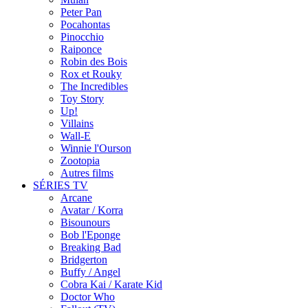
Peter Pan
Pocahontas
Pinocchio
Raiponce
Robin des Bois
Rox et Rouky
The Incredibles
Toy Story
Up!
Villains
Wall-E
Winnie l'Ourson
Zootopia
Autres films
SÉRIES TV
Arcane
Avatar / Korra
Bisounours
Bob l'Eponge
Breaking Bad
Bridgerton
Buffy / Angel
Cobra Kai / Karate Kid
Doctor Who