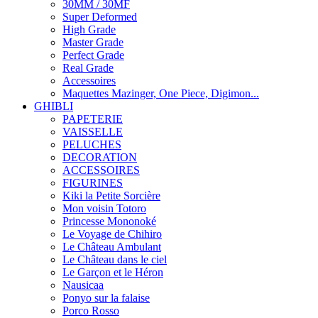
30MM / 30MF
Super Deformed
High Grade
Master Grade
Perfect Grade
Real Grade
Accessoires
Maquettes Mazinger, One Piece, Digimon...
GHIBLI
PAPETERIE
VAISSELLE
PELUCHES
DECORATION
ACCESSOIRES
FIGURINES
Kiki la Petite Sorcière
Mon voisin Totoro
Princesse Mononoké
Le Voyage de Chihiro
Le Château Ambulant
Le Château dans le ciel
Le Garçon et le Héron
Nausicaa
Ponyo sur la falaise
Porco Rosso