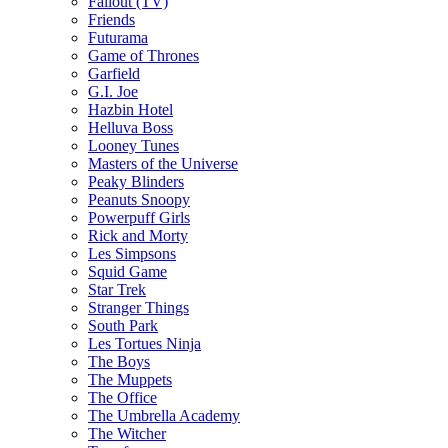
Fallout (TV)
Friends
Futurama
Game of Thrones
Garfield
G.I. Joe
Hazbin Hotel
Helluva Boss
Looney Tunes
Masters of the Universe
Peaky Blinders
Peanuts Snoopy
Powerpuff Girls
Rick and Morty
Les Simpsons
Squid Game
Star Trek
Stranger Things
South Park
Les Tortues Ninja
The Boys
The Muppets
The Office
The Umbrella Academy
The Witcher