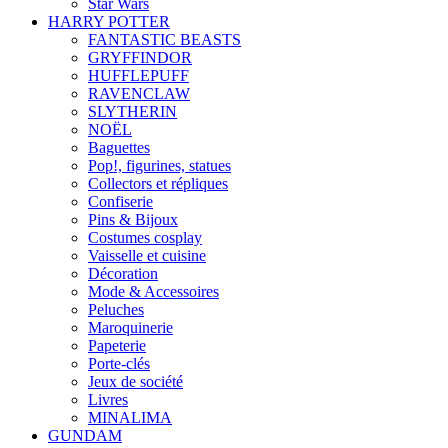
Star Wars
HARRY POTTER
FANTASTIC BEASTS
GRYFFINDOR
HUFFLEPUFF
RAVENCLAW
SLYTHERIN
NOËL
Baguettes
Pop!, figurines, statues
Collectors et répliques
Confiserie
Pins & Bijoux
Costumes cosplay
Vaisselle et cuisine
Décoration
Mode & Accessoires
Peluches
Maroquinerie
Papeterie
Porte-clés
Jeux de société
Livres
MINALIMA
GUNDAM