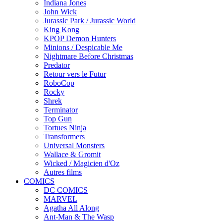
Indiana Jones
John Wick
Jurassic Park / Jurassic World
King Kong
KPOP Demon Hunters
Minions / Despicable Me
Nightmare Before Christmas
Predator
Retour vers le Futur
RoboCop
Rocky
Shrek
Terminator
Top Gun
Tortues Ninja
Transformers
Universal Monsters
Wallace & Gromit
Wicked / Magicien d'Oz
Autres films
COMICS
DC COMICS
MARVEL
Agatha All Along
Ant-Man & The Wasp