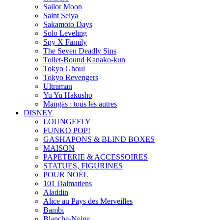
Sailor Moon
Saint Seiya
Sakamoto Days
Solo Leveling
Spy X Family
The Seven Deadly Sins
Toilet-Bound Kanako-kun
Tokyo Ghoul
Tokyo Revengers
Ultraman
Yu Yu Hakusho
Mangas : tous les autres
DISNEY
LOUNGEFLY
FUNKO POP!
GASHAPONS & BLIND BOXES
MAISON
PAPETERIE & ACCESSOIRES
STATUES, FIGURINES
POUR NOËL
101 Dalmatiens
Aladdin
Alice au Pays des Merveilles
Bambi
Blanche-Neige