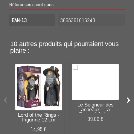
Références spécifiques
EAN-13
3665361016243
10 autres produits qui pourraient vous
plaire :
L
‹
›
Le Seigneur des
anneaux : La
Fraternité de...
Lord of the Rings -
39,00 €
Figurine 12 cm
Minix...
14,95 €