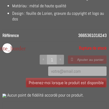
Matériau : métal de haute qualité
Design : feuille de Lorien, gravure du copyright et logo au
dos
Référence
3665361016243
rite_border
Rupture de stock
Ajouter au panier
Prévenez-moi lorsque le produit est disponible
Aucun point de fidélité accordé pour ce produit.