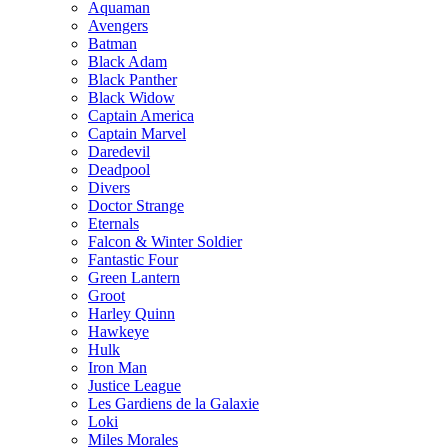
Aquaman
Avengers
Batman
Black Adam
Black Panther
Black Widow
Captain America
Captain Marvel
Daredevil
Deadpool
Divers
Doctor Strange
Eternals
Falcon & Winter Soldier
Fantastic Four
Green Lantern
Groot
Harley Quinn
Hawkeye
Hulk
Iron Man
Justice League
Les Gardiens de la Galaxie
Loki
Miles Morales