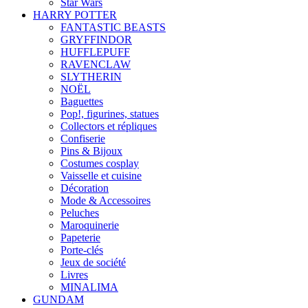
Star Wars
HARRY POTTER
FANTASTIC BEASTS
GRYFFINDOR
HUFFLEPUFF
RAVENCLAW
SLYTHERIN
NOËL
Baguettes
Pop!, figurines, statues
Collectors et répliques
Confiserie
Pins & Bijoux
Costumes cosplay
Vaisselle et cuisine
Décoration
Mode & Accessoires
Peluches
Maroquinerie
Papeterie
Porte-clés
Jeux de société
Livres
MINALIMA
GUNDAM