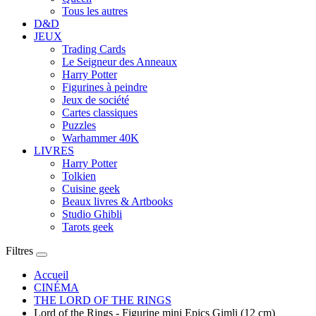
Tous les autres
D&D
JEUX
Trading Cards
Le Seigneur des Anneaux
Harry Potter
Figurines à peindre
Jeux de société
Cartes classiques
Puzzles
Warhammer 40K
LIVRES
Harry Potter
Tolkien
Cuisine geek
Beaux livres & Artbooks
Studio Ghibli
Tarots geek
Filtres
Accueil
CINÉMA
THE LORD OF THE RINGS
Lord of the Rings - Figurine mini Epics Gimli (12 cm)