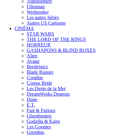
Transformers
Ultraman
Wednesday
Les autres Séries
Autres US Cartoons
CINÉMA
STAR WARS
THE LORD OF THE RINGS
HORREUR
GASHAPONS & BLIND BOXES
Alien
Avatar
Beetlejuice
Blade Runner
Coraline
Corpse Bride
Les Dents de la Mer
DreamWorks Dragons
Dune
E.T.
Fast & Furious
Ghostbusters
Godzilla & Kaiju
Les Goonies
Gremlins