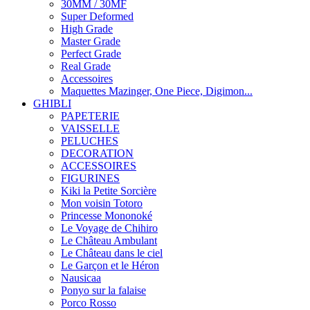
30MM / 30MF
Super Deformed
High Grade
Master Grade
Perfect Grade
Real Grade
Accessoires
Maquettes Mazinger, One Piece, Digimon...
GHIBLI
PAPETERIE
VAISSELLE
PELUCHES
DECORATION
ACCESSOIRES
FIGURINES
Kiki la Petite Sorcière
Mon voisin Totoro
Princesse Mononoké
Le Voyage de Chihiro
Le Château Ambulant
Le Château dans le ciel
Le Garçon et le Héron
Nausicaa
Ponyo sur la falaise
Porco Rosso