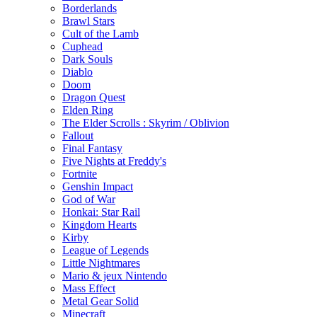
Borderlands
Brawl Stars
Cult of the Lamb
Cuphead
Dark Souls
Diablo
Doom
Dragon Quest
Elden Ring
The Elder Scrolls : Skyrim / Oblivion
Fallout
Final Fantasy
Five Nights at Freddy's
Fortnite
Genshin Impact
God of War
Honkai: Star Rail
Kingdom Hearts
Kirby
League of Legends
Little Nightmares
Mario & jeux Nintendo
Mass Effect
Metal Gear Solid
Minecraft