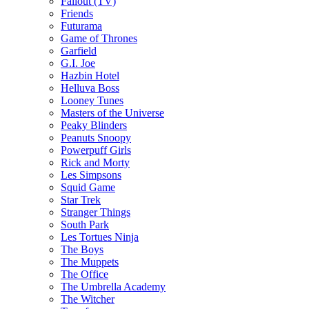
Fallout (TV)
Friends
Futurama
Game of Thrones
Garfield
G.I. Joe
Hazbin Hotel
Helluva Boss
Looney Tunes
Masters of the Universe
Peaky Blinders
Peanuts Snoopy
Powerpuff Girls
Rick and Morty
Les Simpsons
Squid Game
Star Trek
Stranger Things
South Park
Les Tortues Ninja
The Boys
The Muppets
The Office
The Umbrella Academy
The Witcher