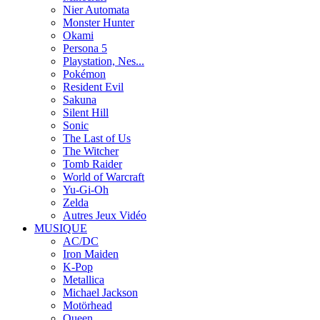
Nier Automata
Monster Hunter
Okami
Persona 5
Playstation, Nes...
Pokémon
Resident Evil
Sakuna
Silent Hill
Sonic
The Last of Us
The Witcher
Tomb Raider
World of Warcraft
Yu-Gi-Oh
Zelda
Autres Jeux Vidéo
MUSIQUE
AC/DC
Iron Maiden
K-Pop
Metallica
Michael Jackson
Motörhead
Queen