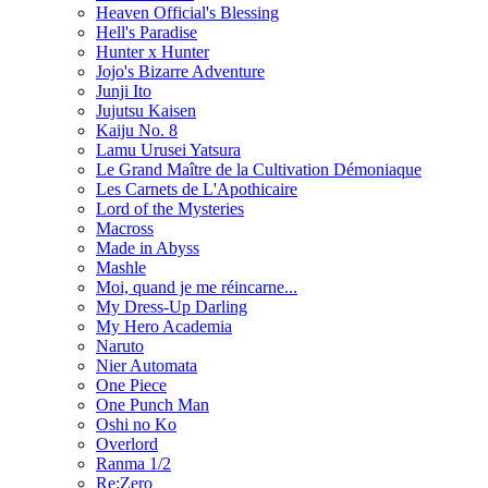
Heaven Official's Blessing
Hell's Paradise
Hunter x Hunter
Jojo's Bizarre Adventure
Junji Ito
Jujutsu Kaisen
Kaiju No. 8
Lamu Urusei Yatsura
Le Grand Maître de la Cultivation Démoniaque
Les Carnets de L'Apothicaire
Lord of the Mysteries
Macross
Made in Abyss
Mashle
Moi, quand je me réincarne...
My Dress-Up Darling
My Hero Academia
Naruto
Nier Automata
One Piece
One Punch Man
Oshi no Ko
Overlord
Ranma 1/2
Re:Zero