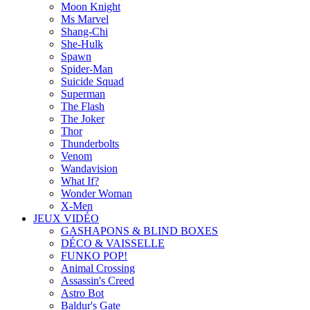
Moon Knight
Ms Marvel
Shang-Chi
She-Hulk
Spawn
Spider-Man
Suicide Squad
Superman
The Flash
The Joker
Thor
Thunderbolts
Venom
Wandavision
What If?
Wonder Woman
X-Men
JEUX VIDÉO
GASHAPONS & BLIND BOXES
DÉCO & VAISSELLE
FUNKO POP!
Animal Crossing
Assassin's Creed
Astro Bot
Baldur's Gate