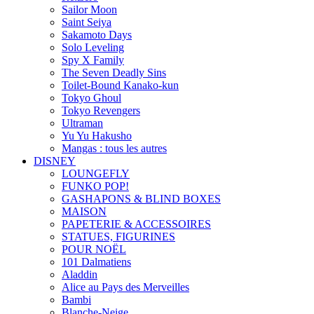
Sailor Moon
Saint Seiya
Sakamoto Days
Solo Leveling
Spy X Family
The Seven Deadly Sins
Toilet-Bound Kanako-kun
Tokyo Ghoul
Tokyo Revengers
Ultraman
Yu Yu Hakusho
Mangas : tous les autres
DISNEY
LOUNGEFLY
FUNKO POP!
GASHAPONS & BLIND BOXES
MAISON
PAPETERIE & ACCESSOIRES
STATUES, FIGURINES
POUR NOËL
101 Dalmatiens
Aladdin
Alice au Pays des Merveilles
Bambi
Blanche-Neige