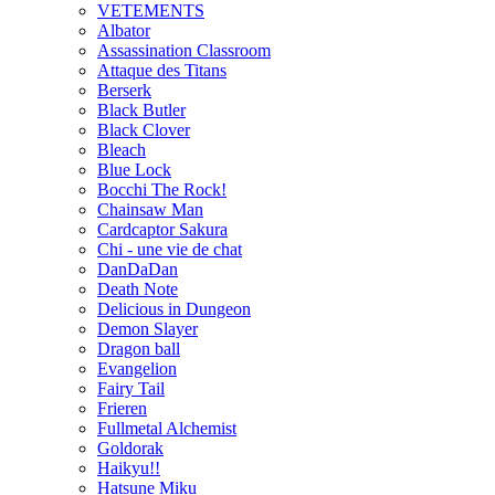
VETEMENTS
Albator
Assassination Classroom
Attaque des Titans
Berserk
Black Butler
Black Clover
Bleach
Blue Lock
Bocchi The Rock!
Chainsaw Man
Cardcaptor Sakura
Chi - une vie de chat
DanDaDan
Death Note
Delicious in Dungeon
Demon Slayer
Dragon ball
Evangelion
Fairy Tail
Frieren
Fullmetal Alchemist
Goldorak
Haikyu!!
Hatsune Miku