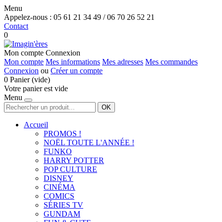
Menu
Appelez-nous :
05 61 21 34 49 / 06 70 26 52 21
Contact
0
Mon compte
Connexion
Mon compte
Mes informations
Mes adresses
Mes commandes
Connexion
ou
Créer un compte
0
Panier
(vide)
Votre panier est vide
Menu
OK
Accueil
PROMOS !
NOËL TOUTE L'ANNÉE !
FUNKO
HARRY POTTER
POP CULTURE
DISNEY
CINÉMA
COMICS
SÉRIES TV
GUNDAM