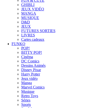
FUN & CUTE
GHIBLI
JEUX VIDÉO
MANGA
MUSIQUE
D&D
JEUX
FUTURES SORTIES
LIVRES
Cartes cadeaux
FUNKO
POP!
BITTY POP!
Cinéma
DC Comics
Dessins Animés
Disney Pixar
Harry Potter
Jeux vidéo
Manga
Marvel Comics
Musique
Retro Toys
Séries
Sports