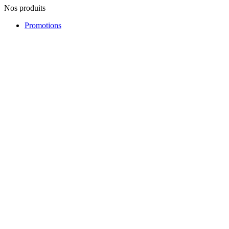
Nos produits
Promotions
Nouveautés
Nos fabricants
Lutte contre la contrefaçon
Notre société
Notre société
Visite du magasin
Notre équipe
Plan du site
Contactez-nous
Réseaux Sociaux
Contactez-nous
Contactez-nous
17 rue Sainte-Ursule
31000 TOULOUSE
France