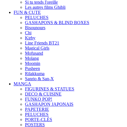
Si tu tends l'oreille
Les autres films Ghibli
FUN & CUTE
PELUCHES
GASHAPONS & BLIND BOXES
Bisounours
Chi
Kirby
Line Friends BT21
Magical Girls
Mofusand
Molang
Moomin
Pusheen
Rilakkuma
Sanrio & San-X
MANGA
FIGURINES & STATUES
DECO & CUISINE
FUNKO POP!
GASHAPON JAPONAIS
PAPETERIE
PELUCHES
PORTE-CLÉS
POSTERS