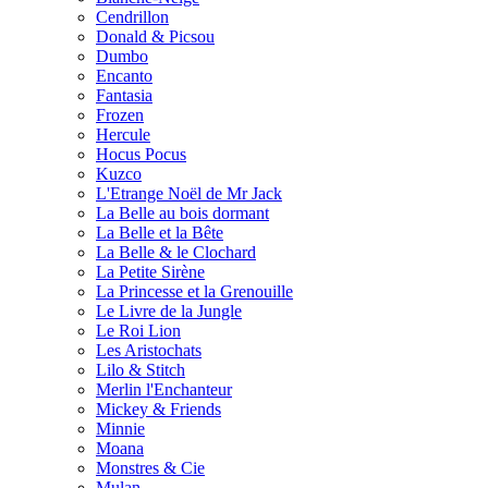
Cendrillon
Donald & Picsou
Dumbo
Encanto
Fantasia
Frozen
Hercule
Hocus Pocus
Kuzco
L'Etrange Noël de Mr Jack
La Belle au bois dormant
La Belle et la Bête
La Belle & le Clochard
La Petite Sirène
La Princesse et la Grenouille
Le Livre de la Jungle
Le Roi Lion
Les Aristochats
Lilo & Stitch
Merlin l'Enchanteur
Mickey & Friends
Minnie
Moana
Monstres & Cie
Mulan