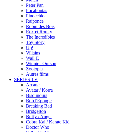
Peter Pan
Pocahontas
Pinocchio
Raiponce
Robin des Bois
Rox et Rouky
The Incredibles
Toy Story
Up!
Villains
Wall-E
Winnie l'Ourson
Zootopia
Autres films
SÉRIES TV
Arcane
Avatar / Korra
Bisounours
Bob l'Eponge
Breaking Bad
Bridgerton
Buffy / Angel
Cobra Kai / Karate Kid
Doctor Who