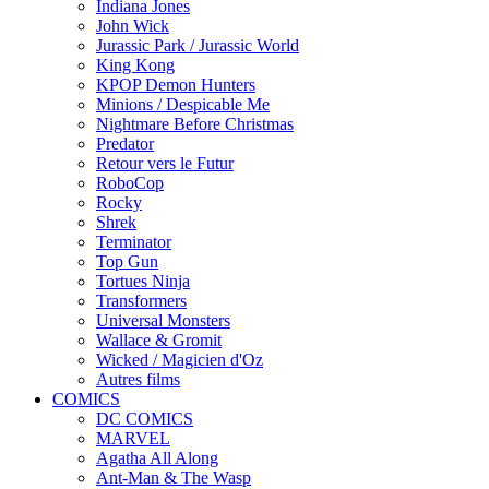
Indiana Jones
John Wick
Jurassic Park / Jurassic World
King Kong
KPOP Demon Hunters
Minions / Despicable Me
Nightmare Before Christmas
Predator
Retour vers le Futur
RoboCop
Rocky
Shrek
Terminator
Top Gun
Tortues Ninja
Transformers
Universal Monsters
Wallace & Gromit
Wicked / Magicien d'Oz
Autres films
COMICS
DC COMICS
MARVEL
Agatha All Along
Ant-Man & The Wasp