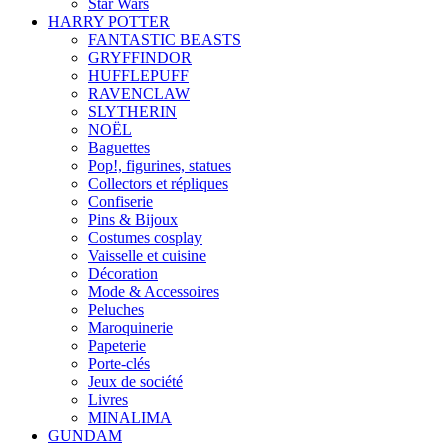
Star Wars
HARRY POTTER
FANTASTIC BEASTS
GRYFFINDOR
HUFFLEPUFF
RAVENCLAW
SLYTHERIN
NOËL
Baguettes
Pop!, figurines, statues
Collectors et répliques
Confiserie
Pins & Bijoux
Costumes cosplay
Vaisselle et cuisine
Décoration
Mode & Accessoires
Peluches
Maroquinerie
Papeterie
Porte-clés
Jeux de société
Livres
MINALIMA
GUNDAM