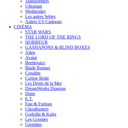
Transformers
Ultraman
Wednesday
Les autres Séries
Autres US Cartoons
CINÉMA
STAR WARS
THE LORD OF THE RINGS
HORREUR
GASHAPONS & BLIND BOXES
Alien
Avatar
Beetlejuice
Blade Runner
Coraline
Corpse Bride
Les Dents de la Mer
DreamWorks Dragons
Dune
E.T.
Fast & Furious
Ghostbusters
Godzilla & Kaiju
Les Goonies
Gremlins