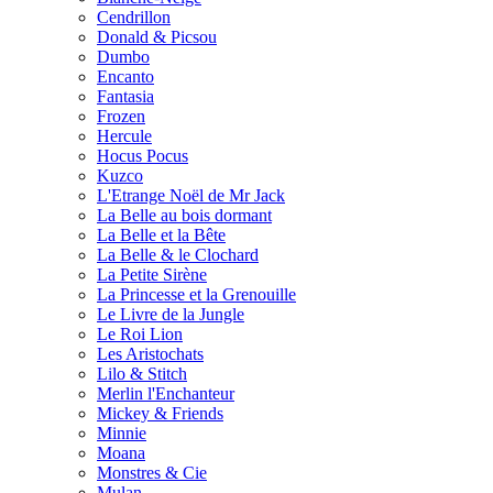
Cendrillon
Donald & Picsou
Dumbo
Encanto
Fantasia
Frozen
Hercule
Hocus Pocus
Kuzco
L'Etrange Noël de Mr Jack
La Belle au bois dormant
La Belle et la Bête
La Belle & le Clochard
La Petite Sirène
La Princesse et la Grenouille
Le Livre de la Jungle
Le Roi Lion
Les Aristochats
Lilo & Stitch
Merlin l'Enchanteur
Mickey & Friends
Minnie
Moana
Monstres & Cie
Mulan