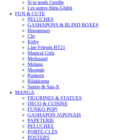
Si tu tends l'oreille
Les autres films Ghibli
FUN & CUTE
PELUCHES
GASHAPONS & BLIND BOXES
Bisounours
Chi
Kirby
Line Friends BT21
Magical Girls
Mofusand
Molang
Moomin
Pusheen
Rilakkuma
Sanrio & San-X
MANGA
FIGURINES & STATUES
DECO & CUISINE
FUNKO POP!
GASHAPON JAPONAIS
PAPETERIE
PELUCHES
PORTE-CLÉS
POSTERS