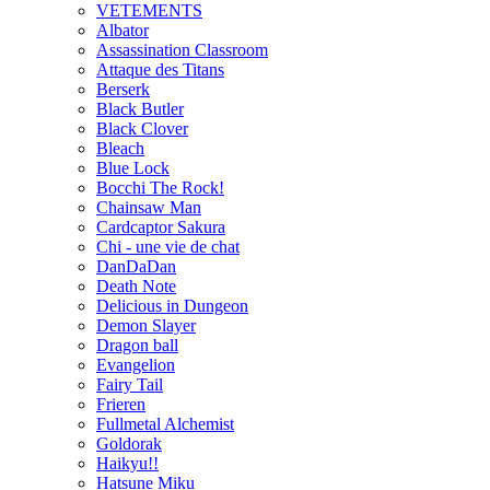
VETEMENTS
Albator
Assassination Classroom
Attaque des Titans
Berserk
Black Butler
Black Clover
Bleach
Blue Lock
Bocchi The Rock!
Chainsaw Man
Cardcaptor Sakura
Chi - une vie de chat
DanDaDan
Death Note
Delicious in Dungeon
Demon Slayer
Dragon ball
Evangelion
Fairy Tail
Frieren
Fullmetal Alchemist
Goldorak
Haikyu!!
Hatsune Miku