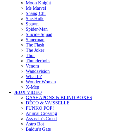
Moon Knight
Ms Marvel
Shang-Chi
She-Hulk
Spawn
Spider-Man
Suicide Squad
Superman
The Flash
The Joker
Thor
Thunderbolts
Venom
Wandavision
What If?
Wonder Woman
X-Men
JEUX VIDÉO
GASHAPONS & BLIND BOXES
DÉCO & VAISSELLE
FUNKO POP!
Animal Crossing
Assassin's Creed
Astro Bot
Baldur's Gate