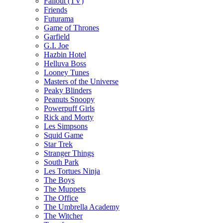
Fallout (TV)
Friends
Futurama
Game of Thrones
Garfield
G.I. Joe
Hazbin Hotel
Helluva Boss
Looney Tunes
Masters of the Universe
Peaky Blinders
Peanuts Snoopy
Powerpuff Girls
Rick and Morty
Les Simpsons
Squid Game
Star Trek
Stranger Things
South Park
Les Tortues Ninja
The Boys
The Muppets
The Office
The Umbrella Academy
The Witcher