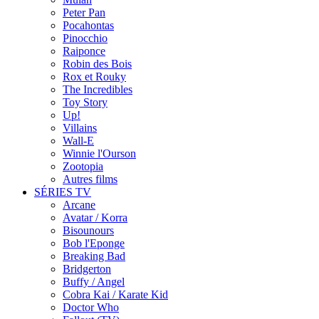
Peter Pan
Pocahontas
Pinocchio
Raiponce
Robin des Bois
Rox et Rouky
The Incredibles
Toy Story
Up!
Villains
Wall-E
Winnie l'Ourson
Zootopia
Autres films
SÉRIES TV
Arcane
Avatar / Korra
Bisounours
Bob l'Eponge
Breaking Bad
Bridgerton
Buffy / Angel
Cobra Kai / Karate Kid
Doctor Who