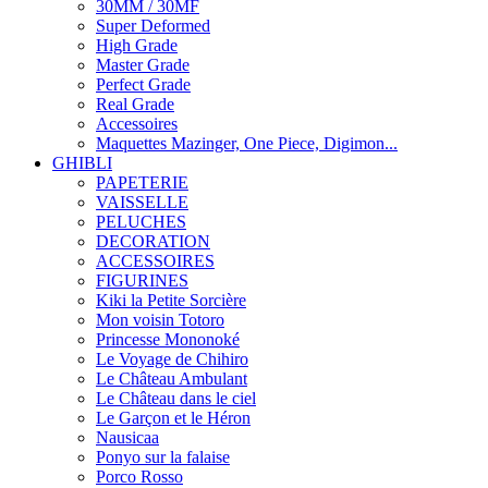
30MM / 30MF
Super Deformed
High Grade
Master Grade
Perfect Grade
Real Grade
Accessoires
Maquettes Mazinger, One Piece, Digimon...
GHIBLI
PAPETERIE
VAISSELLE
PELUCHES
DECORATION
ACCESSOIRES
FIGURINES
Kiki la Petite Sorcière
Mon voisin Totoro
Princesse Mononoké
Le Voyage de Chihiro
Le Château Ambulant
Le Château dans le ciel
Le Garçon et le Héron
Nausicaa
Ponyo sur la falaise
Porco Rosso