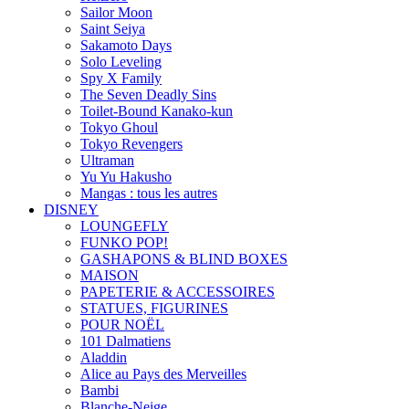
Sailor Moon
Saint Seiya
Sakamoto Days
Solo Leveling
Spy X Family
The Seven Deadly Sins
Toilet-Bound Kanako-kun
Tokyo Ghoul
Tokyo Revengers
Ultraman
Yu Yu Hakusho
Mangas : tous les autres
DISNEY
LOUNGEFLY
FUNKO POP!
GASHAPONS & BLIND BOXES
MAISON
PAPETERIE & ACCESSOIRES
STATUES, FIGURINES
POUR NOËL
101 Dalmatiens
Aladdin
Alice au Pays des Merveilles
Bambi
Blanche-Neige