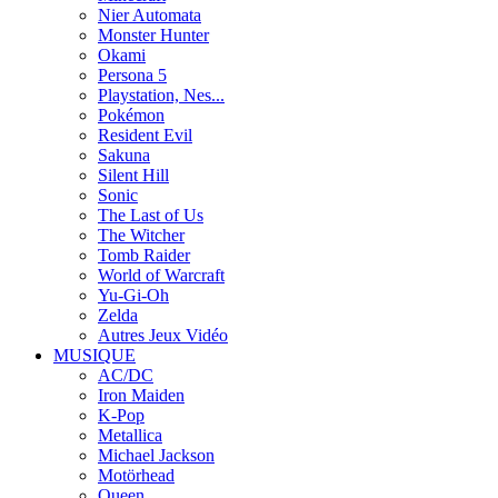
Nier Automata
Monster Hunter
Okami
Persona 5
Playstation, Nes...
Pokémon
Resident Evil
Sakuna
Silent Hill
Sonic
The Last of Us
The Witcher
Tomb Raider
World of Warcraft
Yu-Gi-Oh
Zelda
Autres Jeux Vidéo
MUSIQUE
AC/DC
Iron Maiden
K-Pop
Metallica
Michael Jackson
Motörhead
Queen