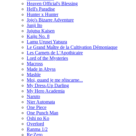
Heaven Official's Blessing
Hell's Paradise
Hunter x Hunter
Jojo's Bizarre Adventure
Junji Ito
Jujutsu Kaisen
Kaiju No. 8
Lamu Urusei Yatsura
Le Grand Maître de la Cultivation Démoniaque
Les Carnets de L'Apothicaire
Lord of the Mysteries
Macross
Made in Abyss
Mashle
Moi, quand je me réincarne...
My Dress-Up Darling
My Hero Academia
Naruto
Nier Automata
One Piece
One Punch Man
Oshi no Ko
Overlord
Ranma 1/2
Re:Zero