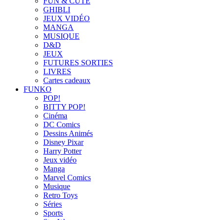
FUN & CUTE
GHIBLI
JEUX VIDÉO
MANGA
MUSIQUE
D&D
JEUX
FUTURES SORTIES
LIVRES
Cartes cadeaux
FUNKO
POP!
BITTY POP!
Cinéma
DC Comics
Dessins Animés
Disney Pixar
Harry Potter
Jeux vidéo
Manga
Marvel Comics
Musique
Retro Toys
Séries
Sports