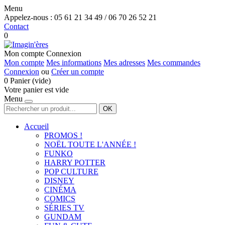
Menu
Appelez-nous :
05 61 21 34 49 / 06 70 26 52 21
Contact
0
Mon compte
Connexion
Mon compte
Mes informations
Mes adresses
Mes commandes
Connexion
ou
Créer un compte
0
Panier
(vide)
Votre panier est vide
Menu
OK
Accueil
PROMOS !
NOËL TOUTE L'ANNÉE !
FUNKO
HARRY POTTER
POP CULTURE
DISNEY
CINÉMA
COMICS
SÉRIES TV
GUNDAM