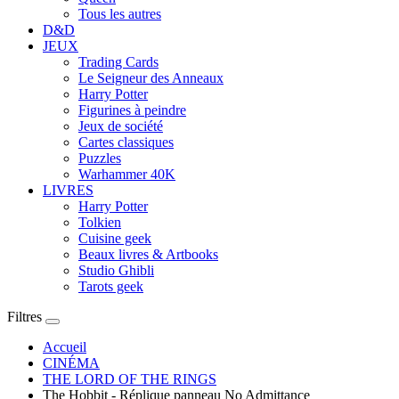
Tous les autres
D&D
JEUX
Trading Cards
Le Seigneur des Anneaux
Harry Potter
Figurines à peindre
Jeux de société
Cartes classiques
Puzzles
Warhammer 40K
LIVRES
Harry Potter
Tolkien
Cuisine geek
Beaux livres & Artbooks
Studio Ghibli
Tarots geek
Filtres
Accueil
CINÉMA
THE LORD OF THE RINGS
The Hobbit - Réplique panneau No Admittance