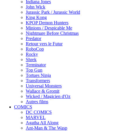
Indiana Jones
John Wick
Jurassic Park / Jurassic World
King Kong
KPOP Demon Hunters
Minions / Despicable Me
Nightmare Before Christmas
Predator
Retour vers le Futur
RoboCop
Rocky
Shrek
Terminator
Top Gun
Tortues Ninja
Transformers
Universal Monsters
Wallace & Gromit
Wicked / Magicien d'Oz
Autres films
COMICS
DC COMICS
MARVEL
Agatha All Along
Ant-Man & The Wasp