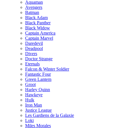
Aquaman
Avengers
Batman
Black Adam
Black Panther
Black Widow
Captain America
Captain Marvel
Daredevil
Deadpool
Divers
Doctor Strange
Eternals
Falcon & Winter Soldier
Fantastic Four
Green Lantern
Groot
Harley Quinn
Hawkeye
Hulk
Iron Man
Justice League
Les Gardiens de la Galaxie
Loki
Miles Morales