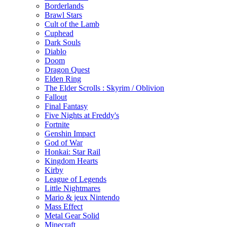
Borderlands
Brawl Stars
Cult of the Lamb
Cuphead
Dark Souls
Diablo
Doom
Dragon Quest
Elden Ring
The Elder Scrolls : Skyrim / Oblivion
Fallout
Final Fantasy
Five Nights at Freddy's
Fortnite
Genshin Impact
God of War
Honkai: Star Rail
Kingdom Hearts
Kirby
League of Legends
Little Nightmares
Mario & jeux Nintendo
Mass Effect
Metal Gear Solid
Minecraft