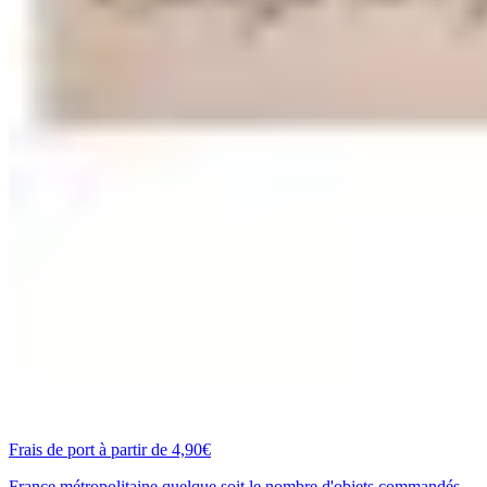
Frais de port à partir de 4,90€
France métropolitaine quelque soit le nombre d'objets commandés