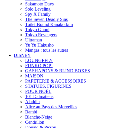
Sakamoto Days
Solo Leveling
Spy X Family
The Seven Deadly Sins
Toilet-Bound Kanako-kun
Tokyo Ghoul
Tokyo Revengers
Ultraman
Yu Yu Hakusho
Mangas : tous les autres
DISNEY
LOUNGEFLY
FUNKO POP!
GASHAPONS & BLIND BOXES
MAISON
PAPETERIE & ACCESSOIRES
STATUES, FIGURINES
POUR NOËL
101 Dalmatiens
Aladdin
Alice au Pays des Merveilles
Bambi
Blanche-Neige
Cendrillon
Donald & Picsou