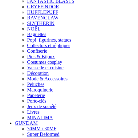
FANTASTIC BEASTS
GRYFFINDOR
HUFFLEPUFF
RAVENCLAW
SLYTHERIN
NOËL
Baguettes
Pop!, figurines, statues
Collectors et répliques
Confiserie
Pins & Bijoux
Costumes cosplay
Vaisselle et cuisine
Décoration
Mode & Accessoires
Peluches
Maroquinerie
Papeterie
Porte-clés
Jeux de société
Livres
MINALIMA
GUNDAM
30MM / 30MF
Super Deformed