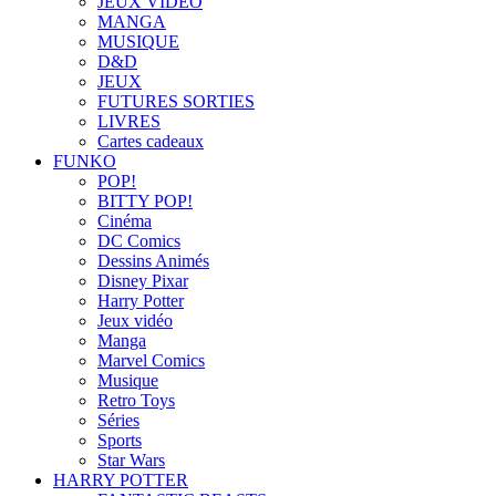
JEUX VIDÉO
MANGA
MUSIQUE
D&D
JEUX
FUTURES SORTIES
LIVRES
Cartes cadeaux
FUNKO
POP!
BITTY POP!
Cinéma
DC Comics
Dessins Animés
Disney Pixar
Harry Potter
Jeux vidéo
Manga
Marvel Comics
Musique
Retro Toys
Séries
Sports
Star Wars
HARRY POTTER