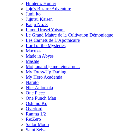
Hunter x Hunter
Jojo's Bizarre Adventure
Junji Ito
Jujutsu Kaisen
Kaiju No. 8
Lamu Urusei Yatsura
Le Grand Maître de la Cultivation Démoniaque
Les Carnets de L'Apothicaire
Lord of the Mysteries
Macross
Made in Abyss
Mashle
Moi, quand je me réincarne...
My Dress-Up Darling
My Hero Academia
Naruto
Nier Automata
One Piece
One Punch Man
Oshi no Ko
Overlord
Ranma 1/2
Re:Zero
Sailor Moon
Saint Seiya