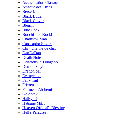
Assassination Classroom
Attaque des Titans
Berserk
Black Butler
Black Clover
Bleach
Blue Lock
Bocchi The Rock!
Chainsaw Man
Cardcaptor Sakura
Chi - une vie de chat
DanDaDan
Death Note
Delicious in Dungeon
Demon Slayer
Dragon ball
Evangelion
Fairy Tail
Frieren
Fullmetal Alchemist
Goldorak
Haikyu!!
Hatsune Miku
Heaven Official's Blessing
Hell's Paradise