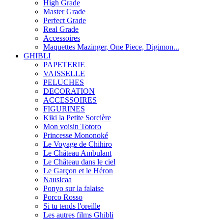
High Grade
Master Grade
Perfect Grade
Real Grade
Accessoires
Maquettes Mazinger, One Piece, Digimon...
GHIBLI
PAPETERIE
VAISSELLE
PELUCHES
DECORATION
ACCESSOIRES
FIGURINES
Kiki la Petite Sorcière
Mon voisin Totoro
Princesse Mononoké
Le Voyage de Chihiro
Le Château Ambulant
Le Château dans le ciel
Le Garçon et le Héron
Nausicaa
Ponyo sur la falaise
Porco Rosso
Si tu tends l'oreille
Les autres films Ghibli