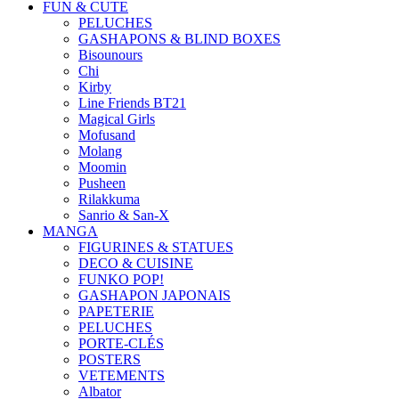
FUN & CUTE
PELUCHES
GASHAPONS & BLIND BOXES
Bisounours
Chi
Kirby
Line Friends BT21
Magical Girls
Mofusand
Molang
Moomin
Pusheen
Rilakkuma
Sanrio & San-X
MANGA
FIGURINES & STATUES
DECO & CUISINE
FUNKO POP!
GASHAPON JAPONAIS
PAPETERIE
PELUCHES
PORTE-CLÉS
POSTERS
VETEMENTS
Albator