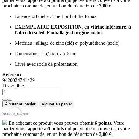
panier vous rapportera
6
points
qui peuvent être convertis à votre
prochaine commande, en un bon de réduction de
3,00 €
.
Licence officielle : The Lord of the Rings
EXEMPLAIRE EXPOSITION, en vitrine intérieure, à
l'abri du soleil. Emballage d'origine inclus.
Matériau : alliage de zinc (clé) et polyuréthane (socle)
Dimensions : 15,5 x 6,7 x 6 cm
Livré avec socle de présentation
Référence
9420024741429
Disponible
Ajouter au panier
Ajouter au panier
favorite_border
En achetant ce produit vous pouvez obtenir
6
points
. Votre
panier vous rapportera
6
points
qui peuvent être convertis à votre
prochaine commande, en un bon de réduction de
3,00 €
.