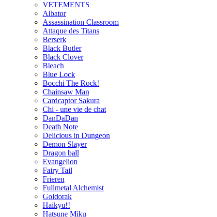
VETEMENTS
Albator
Assassination Classroom
Attaque des Titans
Berserk
Black Butler
Black Clover
Bleach
Blue Lock
Bocchi The Rock!
Chainsaw Man
Cardcaptor Sakura
Chi - une vie de chat
DanDaDan
Death Note
Delicious in Dungeon
Demon Slayer
Dragon ball
Evangelion
Fairy Tail
Frieren
Fullmetal Alchemist
Goldorak
Haikyu!!
Hatsune Miku