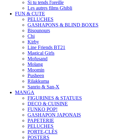
Si tu tends l'oreille
Les autres films Ghibli
FUN & CUTE
PELUCHES
GASHAPONS & BLIND BOXES
Bisounours
Chi
Kirby
Line Friends BT21
Magical Girls
Mofusand
Molang
Moomin
Pusheen
Rilakkuma
Sanrio & San-X
MANGA
FIGURINES & STATUES
DECO & CUISINE
FUNKO POP!
GASHAPON JAPONAIS
PAPETERIE
PELUCHES
PORTE-CLÉS
POSTERS