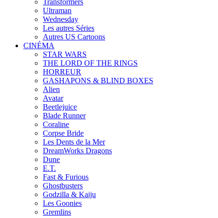
Transformers
Ultraman
Wednesday
Les autres Séries
Autres US Cartoons
CINÉMA
STAR WARS
THE LORD OF THE RINGS
HORREUR
GASHAPONS & BLIND BOXES
Alien
Avatar
Beetlejuice
Blade Runner
Coraline
Corpse Bride
Les Dents de la Mer
DreamWorks Dragons
Dune
E.T.
Fast & Furious
Ghostbusters
Godzilla & Kaiju
Les Goonies
Gremlins