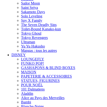
Sailor Moon
Saint Seiya
Sakamoto Days
Solo Leveling
Spy X Family
The Seven Deadly Sins
Toilet-Bound Kanako-kun
Tokyo Ghoul
Tokyo Revengers
Ultraman
Yu Yu Hakusho
Mangas : tous les autres
DISNEY
LOUNGEFLY
FUNKO POP!
GASHAPONS & BLIND BOXES
MAISON
PAPETERIE & ACCESSOIRES
STATUES, FIGURINES
POUR NOËL
101 Dalmatiens
Aladdin
Alice au Pays des Merveilles
Bambi
Blanche-Neige