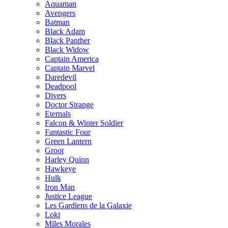
Aquaman
Avengers
Batman
Black Adam
Black Panther
Black Widow
Captain America
Captain Marvel
Daredevil
Deadpool
Divers
Doctor Strange
Eternals
Falcon & Winter Soldier
Fantastic Four
Green Lantern
Groot
Harley Quinn
Hawkeye
Hulk
Iron Man
Justice League
Les Gardiens de la Galaxie
Loki
Miles Morales