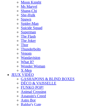
Moon Knight
Ms Marvel
Shang-Chi
She-Hulk
Spawn
Spider-Man
Suicide Squad
Superman
The Flash
The Joker
Thor
Thunderbolts
Venom
Wandavision
What If?
Wonder Woman
X-Men
JEUX VIDÉO
GASHAPONS & BLIND BOXES
DÉCO & VAISSELLE
FUNKO POP!
Animal Crossing
Assassin's Creed
Astro Bot
Baldur's Gate