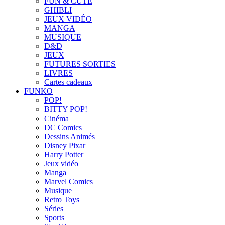
FUN & CUTE
GHIBLI
JEUX VIDÉO
MANGA
MUSIQUE
D&D
JEUX
FUTURES SORTIES
LIVRES
Cartes cadeaux
FUNKO
POP!
BITTY POP!
Cinéma
DC Comics
Dessins Animés
Disney Pixar
Harry Potter
Jeux vidéo
Manga
Marvel Comics
Musique
Retro Toys
Séries
Sports