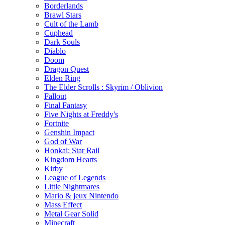
Borderlands
Brawl Stars
Cult of the Lamb
Cuphead
Dark Souls
Diablo
Doom
Dragon Quest
Elden Ring
The Elder Scrolls : Skyrim / Oblivion
Fallout
Final Fantasy
Five Nights at Freddy's
Fortnite
Genshin Impact
God of War
Honkai: Star Rail
Kingdom Hearts
Kirby
League of Legends
Little Nightmares
Mario & jeux Nintendo
Mass Effect
Metal Gear Solid
Minecraft