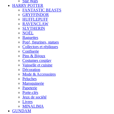
Star Wars
HARRY POTTER
FANTASTIC BEASTS
GRYFFINDOR
HUFFLEPUFF
RAVENCLAW
SLYTHERIN
NOËL
Baguettes
Pop!, figurines, statues
Collectors et répliques
Confiserie
Pins & Bijoux
Costumes cosplay
Vaisselle et cuisine
Décoration
Mode & Accessoires
Peluches
Maroquinerie
Papeterie
Porte-clés
Jeux de société
Livres
MINALIMA
GUNDAM