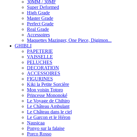
30MM / 30MF
Super Deformed
High Grade
Master Grade
Perfect Grade
Real Grade
Accessoires
Maquettes Mazinger, One Piece, Digimon...
GHIBLI
PAPETERIE
VAISSELLE
PELUCHES
DECORATION
ACCESSOIRES
FIGURINES
Kiki la Petite Sorcière
Mon voisin Totoro
Princesse Mononoké
Le Voyage de Chihiro
Le Château Ambulant
Le Château dans le ciel
Le Garçon et le Héron
Nausicaa
Ponyo sur la falaise
Porco Rosso