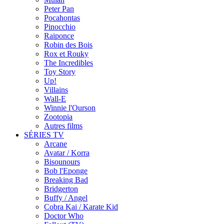
Peter Pan
Pocahontas
Pinocchio
Raiponce
Robin des Bois
Rox et Rouky
The Incredibles
Toy Story
Up!
Villains
Wall-E
Winnie l'Ourson
Zootopia
Autres films
SÉRIES TV
Arcane
Avatar / Korra
Bisounours
Bob l'Eponge
Breaking Bad
Bridgerton
Buffy / Angel
Cobra Kai / Karate Kid
Doctor Who