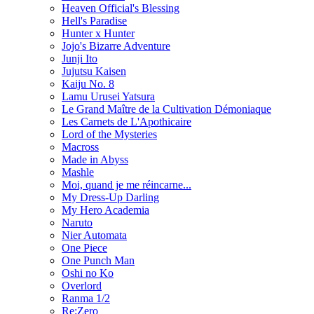
Heaven Official's Blessing
Hell's Paradise
Hunter x Hunter
Jojo's Bizarre Adventure
Junji Ito
Jujutsu Kaisen
Kaiju No. 8
Lamu Urusei Yatsura
Le Grand Maître de la Cultivation Démoniaque
Les Carnets de L'Apothicaire
Lord of the Mysteries
Macross
Made in Abyss
Mashle
Moi, quand je me réincarne...
My Dress-Up Darling
My Hero Academia
Naruto
Nier Automata
One Piece
One Punch Man
Oshi no Ko
Overlord
Ranma 1/2
Re:Zero