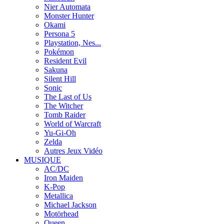
Nier Automata
Monster Hunter
Okami
Persona 5
Playstation, Nes...
Pokémon
Resident Evil
Sakuna
Silent Hill
Sonic
The Last of Us
The Witcher
Tomb Raider
World of Warcraft
Yu-Gi-Oh
Zelda
Autres Jeux Vidéo
MUSIQUE
AC/DC
Iron Maiden
K-Pop
Metallica
Michael Jackson
Motörhead
Queen