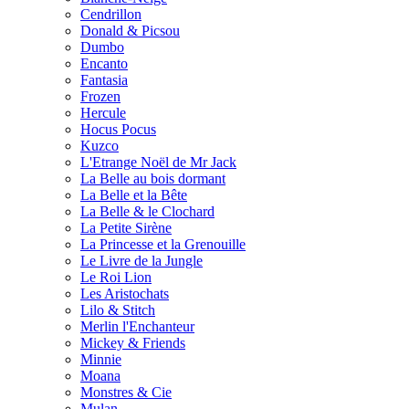
Cendrillon
Donald & Picsou
Dumbo
Encanto
Fantasia
Frozen
Hercule
Hocus Pocus
Kuzco
L'Etrange Noël de Mr Jack
La Belle au bois dormant
La Belle et la Bête
La Belle & le Clochard
La Petite Sirène
La Princesse et la Grenouille
Le Livre de la Jungle
Le Roi Lion
Les Aristochats
Lilo & Stitch
Merlin l'Enchanteur
Mickey & Friends
Minnie
Moana
Monstres & Cie
Mulan