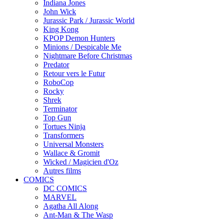
Indiana Jones
John Wick
Jurassic Park / Jurassic World
King Kong
KPOP Demon Hunters
Minions / Despicable Me
Nightmare Before Christmas
Predator
Retour vers le Futur
RoboCop
Rocky
Shrek
Terminator
Top Gun
Tortues Ninja
Transformers
Universal Monsters
Wallace & Gromit
Wicked / Magicien d'Oz
Autres films
COMICS
DC COMICS
MARVEL
Agatha All Along
Ant-Man & The Wasp