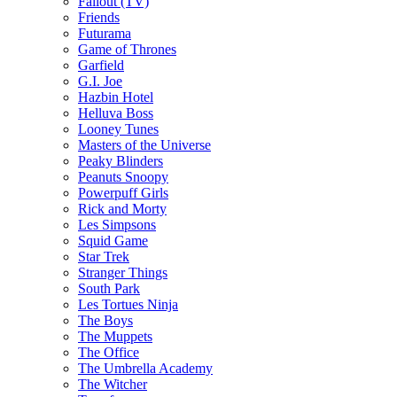
Fallout (TV)
Friends
Futurama
Game of Thrones
Garfield
G.I. Joe
Hazbin Hotel
Helluva Boss
Looney Tunes
Masters of the Universe
Peaky Blinders
Peanuts Snoopy
Powerpuff Girls
Rick and Morty
Les Simpsons
Squid Game
Star Trek
Stranger Things
South Park
Les Tortues Ninja
The Boys
The Muppets
The Office
The Umbrella Academy
The Witcher