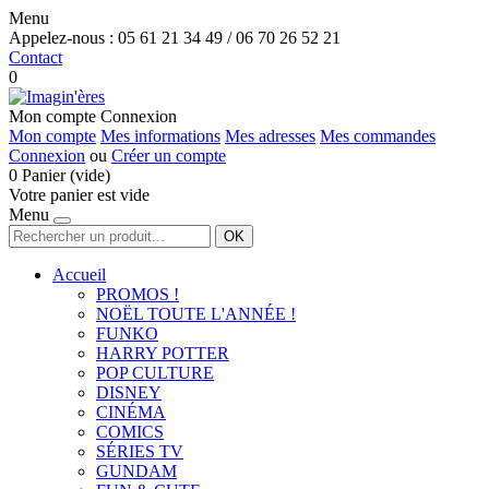
Menu
Appelez-nous :
05 61 21 34 49 / 06 70 26 52 21
Contact
0
Mon compte
Connexion
Mon compte
Mes informations
Mes adresses
Mes commandes
Connexion
ou
Créer un compte
0
Panier
(vide)
Votre panier est vide
Menu
OK
Accueil
PROMOS !
NOËL TOUTE L'ANNÉE !
FUNKO
HARRY POTTER
POP CULTURE
DISNEY
CINÉMA
COMICS
SÉRIES TV
GUNDAM