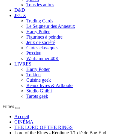
Tous les autres
D&D
JEUX
Trading Cards
Le Seigneur des Anneaux
Harry Potter
Figurines à peindre
Jeux de société
Cartes classiques
Puzzles
Warhammer 40K
LIVRES
Harry Potter
Tolkien
Cuisine geek
Beaux livres & Artbooks
Studio Ghibli
Tarots geek
Filtres
Accueil
CINÉMA
THE LORD OF THE RINGS
Lord of the Rings - Réplique 1/1 clé de Bag End