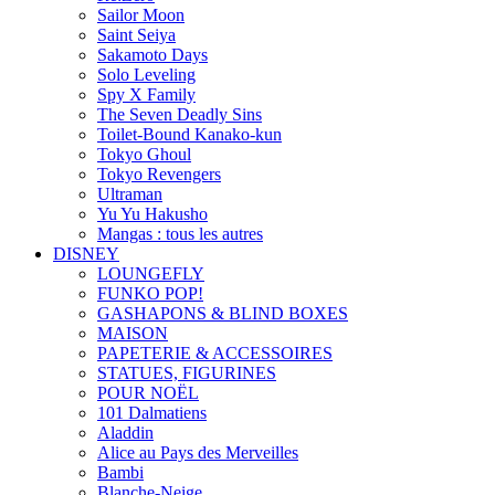
Sailor Moon
Saint Seiya
Sakamoto Days
Solo Leveling
Spy X Family
The Seven Deadly Sins
Toilet-Bound Kanako-kun
Tokyo Ghoul
Tokyo Revengers
Ultraman
Yu Yu Hakusho
Mangas : tous les autres
DISNEY
LOUNGEFLY
FUNKO POP!
GASHAPONS & BLIND BOXES
MAISON
PAPETERIE & ACCESSOIRES
STATUES, FIGURINES
POUR NOËL
101 Dalmatiens
Aladdin
Alice au Pays des Merveilles
Bambi
Blanche-Neige