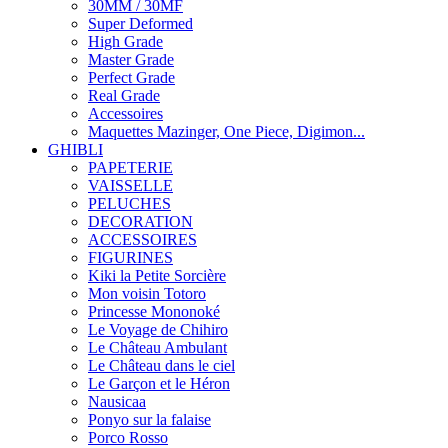
30MM / 30MF
Super Deformed
High Grade
Master Grade
Perfect Grade
Real Grade
Accessoires
Maquettes Mazinger, One Piece, Digimon...
GHIBLI
PAPETERIE
VAISSELLE
PELUCHES
DECORATION
ACCESSOIRES
FIGURINES
Kiki la Petite Sorcière
Mon voisin Totoro
Princesse Mononoké
Le Voyage de Chihiro
Le Château Ambulant
Le Château dans le ciel
Le Garçon et le Héron
Nausicaa
Ponyo sur la falaise
Porco Rosso