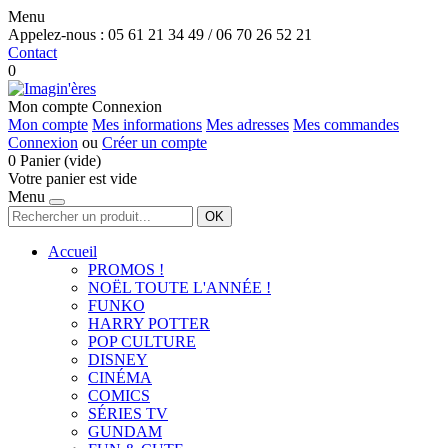
Menu
Appelez-nous :
05 61 21 34 49 / 06 70 26 52 21
Contact
0
Mon compte
Connexion
Mon compte
Mes informations
Mes adresses
Mes commandes
Connexion
ou
Créer un compte
0
Panier
(vide)
Votre panier est vide
Menu
OK
Accueil
PROMOS !
NOËL TOUTE L'ANNÉE !
FUNKO
HARRY POTTER
POP CULTURE
DISNEY
CINÉMA
COMICS
SÉRIES TV
GUNDAM