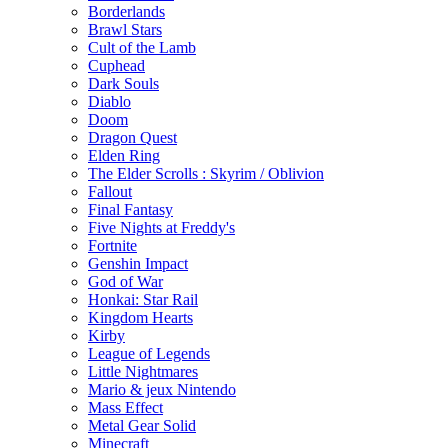
Borderlands
Brawl Stars
Cult of the Lamb
Cuphead
Dark Souls
Diablo
Doom
Dragon Quest
Elden Ring
The Elder Scrolls : Skyrim / Oblivion
Fallout
Final Fantasy
Five Nights at Freddy's
Fortnite
Genshin Impact
God of War
Honkai: Star Rail
Kingdom Hearts
Kirby
League of Legends
Little Nightmares
Mario & jeux Nintendo
Mass Effect
Metal Gear Solid
Minecraft