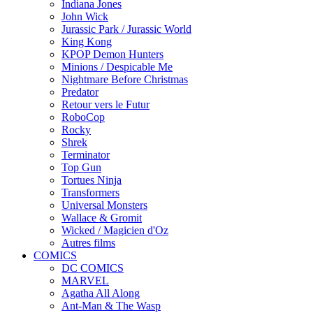
Indiana Jones
John Wick
Jurassic Park / Jurassic World
King Kong
KPOP Demon Hunters
Minions / Despicable Me
Nightmare Before Christmas
Predator
Retour vers le Futur
RoboCop
Rocky
Shrek
Terminator
Top Gun
Tortues Ninja
Transformers
Universal Monsters
Wallace & Gromit
Wicked / Magicien d'Oz
Autres films
COMICS
DC COMICS
MARVEL
Agatha All Along
Ant-Man & The Wasp