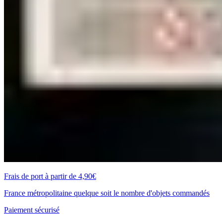
Frais de port à partir de 4,90€
France métropolitaine quelque soit le nombre d'objets commandés
Paiement sécurisé