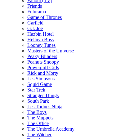
Fallout (TV)
Friends
Futurama
Game of Thrones
Garfield
G.I. Joe
Hazbin Hotel
Helluva Boss
Looney Tunes
Masters of the Universe
Peaky Blinders
Peanuts Snoopy
Powerpuff Girls
Rick and Morty
Les Simpsons
Squid Game
Star Trek
Stranger Things
South Park
Les Tortues Ninja
The Boys
The Muppets
The Office
The Umbrella Academy
The Witcher