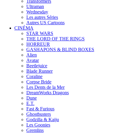
Transformers
Ultraman
Wednesday
Les autres Séries
Autres US Cartoons
CINÉMA
STAR WARS
THE LORD OF THE RINGS
HORREUR
GASHAPONS & BLIND BOXES
Alien
Avatar
Beetlejuice
Blade Runner
Coraline
Corpse Bride
Les Dents de la Mer
DreamWorks Dragons
Dune
E.T.
Fast & Furious
Ghostbusters
Godzilla & Kaiju
Les Goonies
Gremlins