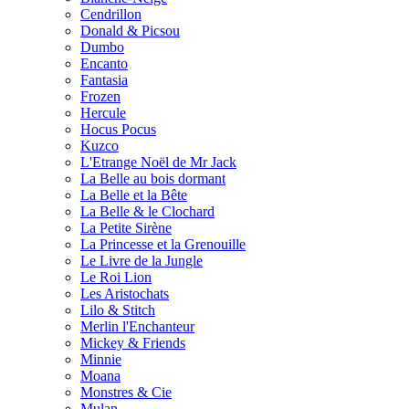
Cendrillon
Donald & Picsou
Dumbo
Encanto
Fantasia
Frozen
Hercule
Hocus Pocus
Kuzco
L'Etrange Noël de Mr Jack
La Belle au bois dormant
La Belle et la Bête
La Belle & le Clochard
La Petite Sirène
La Princesse et la Grenouille
Le Livre de la Jungle
Le Roi Lion
Les Aristochats
Lilo & Stitch
Merlin l'Enchanteur
Mickey & Friends
Minnie
Moana
Monstres & Cie
Mulan