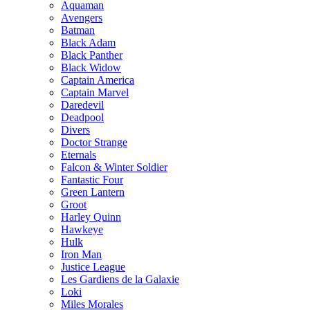
Aquaman
Avengers
Batman
Black Adam
Black Panther
Black Widow
Captain America
Captain Marvel
Daredevil
Deadpool
Divers
Doctor Strange
Eternals
Falcon & Winter Soldier
Fantastic Four
Green Lantern
Groot
Harley Quinn
Hawkeye
Hulk
Iron Man
Justice League
Les Gardiens de la Galaxie
Loki
Miles Morales