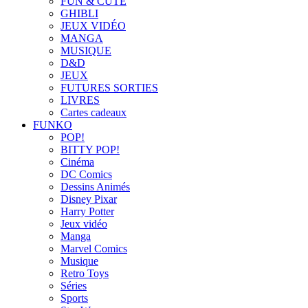
FUN & CUTE
GHIBLI
JEUX VIDÉO
MANGA
MUSIQUE
D&D
JEUX
FUTURES SORTIES
LIVRES
Cartes cadeaux
FUNKO
POP!
BITTY POP!
Cinéma
DC Comics
Dessins Animés
Disney Pixar
Harry Potter
Jeux vidéo
Manga
Marvel Comics
Musique
Retro Toys
Séries
Sports