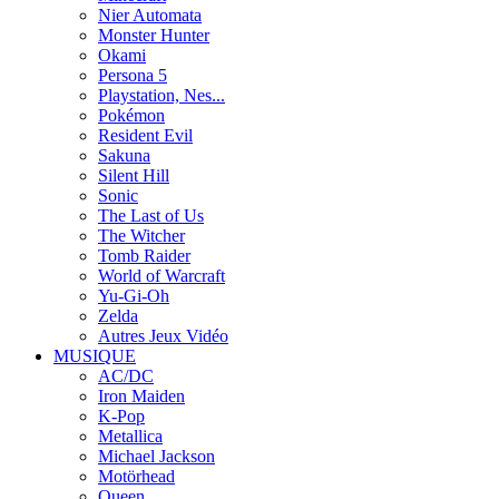
Nier Automata
Monster Hunter
Okami
Persona 5
Playstation, Nes...
Pokémon
Resident Evil
Sakuna
Silent Hill
Sonic
The Last of Us
The Witcher
Tomb Raider
World of Warcraft
Yu-Gi-Oh
Zelda
Autres Jeux Vidéo
MUSIQUE
AC/DC
Iron Maiden
K-Pop
Metallica
Michael Jackson
Motörhead
Queen