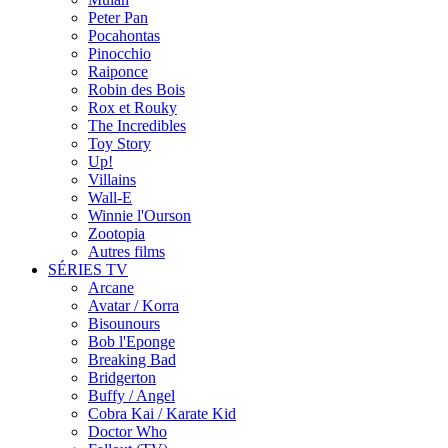
Peter Pan
Pocahontas
Pinocchio
Raiponce
Robin des Bois
Rox et Rouky
The Incredibles
Toy Story
Up!
Villains
Wall-E
Winnie l'Ourson
Zootopia
Autres films
SÉRIES TV
Arcane
Avatar / Korra
Bisounours
Bob l'Eponge
Breaking Bad
Bridgerton
Buffy / Angel
Cobra Kai / Karate Kid
Doctor Who