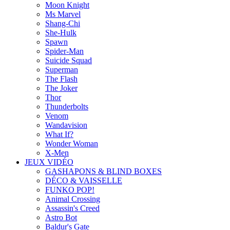
Moon Knight
Ms Marvel
Shang-Chi
She-Hulk
Spawn
Spider-Man
Suicide Squad
Superman
The Flash
The Joker
Thor
Thunderbolts
Venom
Wandavision
What If?
Wonder Woman
X-Men
JEUX VIDÉO
GASHAPONS & BLIND BOXES
DÉCO & VAISSELLE
FUNKO POP!
Animal Crossing
Assassin's Creed
Astro Bot
Baldur's Gate