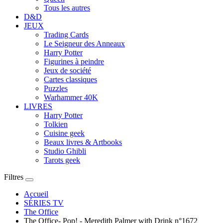
Tous les autres
D&D
JEUX
Trading Cards
Le Seigneur des Anneaux
Harry Potter
Figurines à peindre
Jeux de société
Cartes classiques
Puzzles
Warhammer 40K
LIVRES
Harry Potter
Tolkien
Cuisine geek
Beaux livres & Artbooks
Studio Ghibli
Tarots geek
Filtres
Accueil
SÉRIES TV
The Office
The Office- Pop! - Meredith Palmer with Drink n°1672