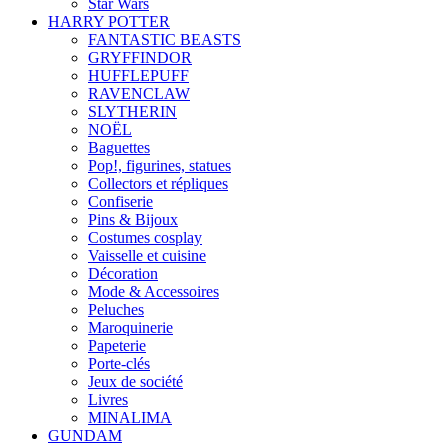
Star Wars
HARRY POTTER
FANTASTIC BEASTS
GRYFFINDOR
HUFFLEPUFF
RAVENCLAW
SLYTHERIN
NOËL
Baguettes
Pop!, figurines, statues
Collectors et répliques
Confiserie
Pins & Bijoux
Costumes cosplay
Vaisselle et cuisine
Décoration
Mode & Accessoires
Peluches
Maroquinerie
Papeterie
Porte-clés
Jeux de société
Livres
MINALIMA
GUNDAM