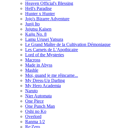
Heaven Official's Blessing
Hell's Paradise
Hunter x Hunter
Jojo's Bizarre Adventure
Junji Ito
Jujutsu Kaisen
Kaiju No. 8
Lamu Urusei Yatsura
Le Grand Maître de la Cultivation Démoniaque
Les Carnets de L'Apothicaire
Lord of the Mysteries
Macross
Made in Abyss
Mashle
Moi, quand je me réincarne...
My Dress-Up Darling
My Hero Academia
Naruto
Nier Automata
One Piece
One Punch Man
Oshi no Ko
Overlord
Ranma 1/2
Re:Zero