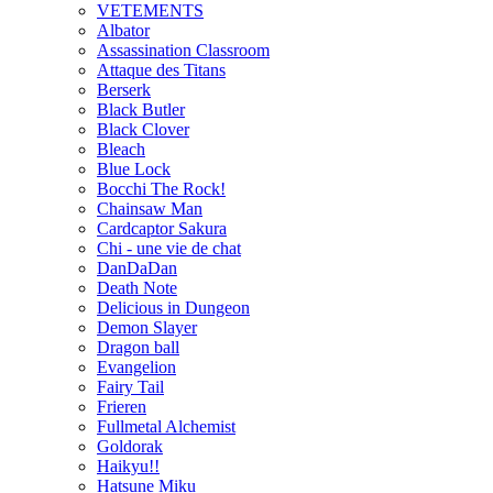
VETEMENTS
Albator
Assassination Classroom
Attaque des Titans
Berserk
Black Butler
Black Clover
Bleach
Blue Lock
Bocchi The Rock!
Chainsaw Man
Cardcaptor Sakura
Chi - une vie de chat
DanDaDan
Death Note
Delicious in Dungeon
Demon Slayer
Dragon ball
Evangelion
Fairy Tail
Frieren
Fullmetal Alchemist
Goldorak
Haikyu!!
Hatsune Miku