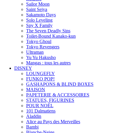
Sailor Moon
Saint Seiya
Sakamoto Days
Solo Leveling
Spy X Family
The Seven Deadly Sins
Toilet-Bound Kanako-kun
Tokyo Ghoul
Tokyo Revengers
Ultraman
Yu Yu Hakusho
Mangas : tous les autres
DISNEY
LOUNGEFLY
FUNKO POP!
GASHAPONS & BLIND BOXES
MAISON
PAPETERIE & ACCESSOIRES
STATUES, FIGURINES
POUR NOËL
101 Dalmatiens
Aladdin
Alice au Pays des Merveilles
Bambi
Blanche-Neige