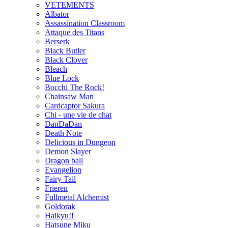
VETEMENTS
Albator
Assassination Classroom
Attaque des Titans
Berserk
Black Butler
Black Clover
Bleach
Blue Lock
Bocchi The Rock!
Chainsaw Man
Cardcaptor Sakura
Chi - une vie de chat
DanDaDan
Death Note
Delicious in Dungeon
Demon Slayer
Dragon ball
Evangelion
Fairy Tail
Frieren
Fullmetal Alchemist
Goldorak
Haikyu!!
Hatsune Miku