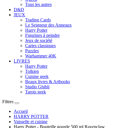
Tous les autres
D&D
JEUX
Trading Cards
Le Seigneur des Anneaux
Harry Potter
Figurines à peindre
Jeux de société
Cartes classiques
Puzzles
Warhammer 40K
LIVRES
Harry Potter
Tolkien
Cuisine geek
Beaux livres & Artbooks
Studio Ghibli
Tarots geek
Filtres
Accueil
HARRY POTTER
Vaisselle et cuisine
Harry Potter - Bouteille gourde 500 ml Ravenclaw