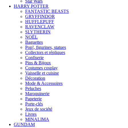
Star Wars
HARRY POTTER
FANTASTIC BEASTS
GRYFFINDOR
HUFFLEPUFF
RAVENCLAW
SLYTHERIN
NOËL
Baguettes
Pop!, figurines, statues
Collectors et répliques
Confiserie
Pins & Bijoux
Costumes cosplay
Vaisselle et cuisine
Décoration
Mode & Accessoires
Peluches
Maroquinerie
Papeterie
Porte-clés
Jeux de société
Livres
MINALIMA
GUNDAM