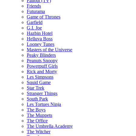
Fallout (TV)
Friends
Futurama
Game of Thrones
Garfield
G.I. Joe
Hazbin Hotel
Helluva Boss
Looney Tunes
Masters of the Universe
Peaky Blinders
Peanuts Snoopy
Powerpuff Girls
Rick and Morty
Les Simpsons
Squid Game
Star Trek
Stranger Things
South Park
Les Tortues Ninja
The Boys
The Muppets
The Office
The Umbrella Academy
The Witcher