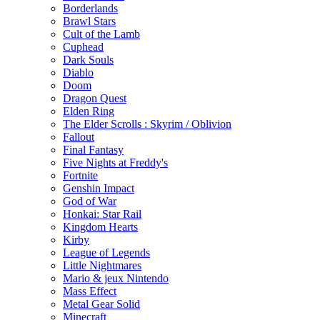
Borderlands
Brawl Stars
Cult of the Lamb
Cuphead
Dark Souls
Diablo
Doom
Dragon Quest
Elden Ring
The Elder Scrolls : Skyrim / Oblivion
Fallout
Final Fantasy
Five Nights at Freddy's
Fortnite
Genshin Impact
God of War
Honkai: Star Rail
Kingdom Hearts
Kirby
League of Legends
Little Nightmares
Mario & jeux Nintendo
Mass Effect
Metal Gear Solid
Minecraft