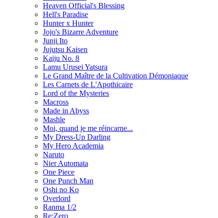
Heaven Official's Blessing
Hell's Paradise
Hunter x Hunter
Jojo's Bizarre Adventure
Junji Ito
Jujutsu Kaisen
Kaiju No. 8
Lamu Urusei Yatsura
Le Grand Maître de la Cultivation Démoniaque
Les Carnets de L'Apothicaire
Lord of the Mysteries
Macross
Made in Abyss
Mashle
Moi, quand je me réincarne...
My Dress-Up Darling
My Hero Academia
Naruto
Nier Automata
One Piece
One Punch Man
Oshi no Ko
Overlord
Ranma 1/2
Re:Zero