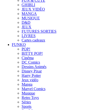
FUN & CUTE
GHIBLI
JEUX VIDÉO
MANGA
MUSIQUE
D&D
JEUX
FUTURES SORTIES
LIVRES
Cartes cadeaux
FUNKO
POP!
BITTY POP!
Cinéma
DC Comics
Dessins Animés
Disney Pixar
Harry Potter
Jeux vidéo
Manga
Marvel Comics
Musique
Retro Toys
Séries
Sports