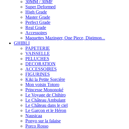
30MM / 30MF
Super Deformed
High Grade
Master Grade
Perfect Grade
Real Grade
Accessoires
Maquettes Mazinger, One Piece, Digimon...
GHIBLI
PAPETERIE
VAISSELLE
PELUCHES
DECORATION
ACCESSOIRES
FIGURINES
Kiki la Petite Sorcière
Mon voisin Totoro
Princesse Mononoké
Le Voyage de Chihiro
Le Château Ambulant
Le Château dans le ciel
Le Garçon et le Héron
Nausicaa
Ponyo sur la falaise
Porco Rosso