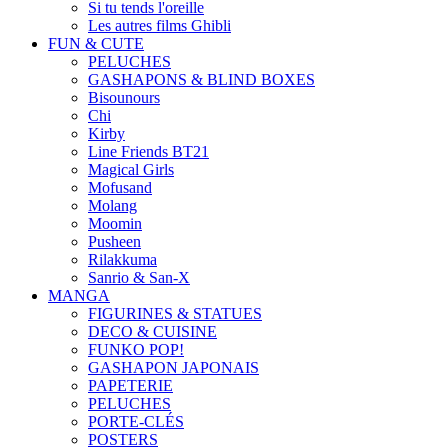
Si tu tends l'oreille
Les autres films Ghibli
FUN & CUTE
PELUCHES
GASHAPONS & BLIND BOXES
Bisounours
Chi
Kirby
Line Friends BT21
Magical Girls
Mofusand
Molang
Moomin
Pusheen
Rilakkuma
Sanrio & San-X
MANGA
FIGURINES & STATUES
DECO & CUISINE
FUNKO POP!
GASHAPON JAPONAIS
PAPETERIE
PELUCHES
PORTE-CLÉS
POSTERS