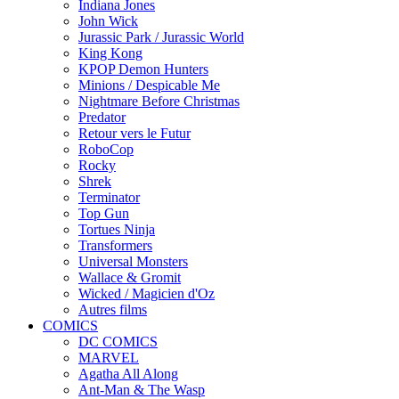
Indiana Jones
John Wick
Jurassic Park / Jurassic World
King Kong
KPOP Demon Hunters
Minions / Despicable Me
Nightmare Before Christmas
Predator
Retour vers le Futur
RoboCop
Rocky
Shrek
Terminator
Top Gun
Tortues Ninja
Transformers
Universal Monsters
Wallace & Gromit
Wicked / Magicien d'Oz
Autres films
COMICS
DC COMICS
MARVEL
Agatha All Along
Ant-Man & The Wasp