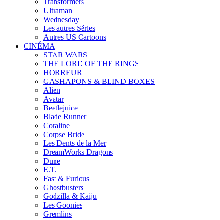
Transformers
Ultraman
Wednesday
Les autres Séries
Autres US Cartoons
CINÉMA
STAR WARS
THE LORD OF THE RINGS
HORREUR
GASHAPONS & BLIND BOXES
Alien
Avatar
Beetlejuice
Blade Runner
Coraline
Corpse Bride
Les Dents de la Mer
DreamWorks Dragons
Dune
E.T.
Fast & Furious
Ghostbusters
Godzilla & Kaiju
Les Goonies
Gremlins