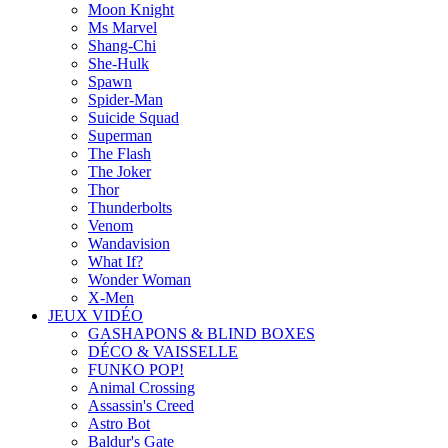
Moon Knight
Ms Marvel
Shang-Chi
She-Hulk
Spawn
Spider-Man
Suicide Squad
Superman
The Flash
The Joker
Thor
Thunderbolts
Venom
Wandavision
What If?
Wonder Woman
X-Men
JEUX VIDÉO
GASHAPONS & BLIND BOXES
DÉCO & VAISSELLE
FUNKO POP!
Animal Crossing
Assassin's Creed
Astro Bot
Baldur's Gate