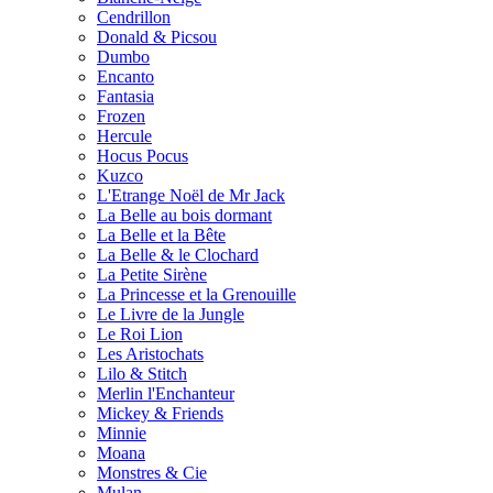
Cendrillon
Donald & Picsou
Dumbo
Encanto
Fantasia
Frozen
Hercule
Hocus Pocus
Kuzco
L'Etrange Noël de Mr Jack
La Belle au bois dormant
La Belle et la Bête
La Belle & le Clochard
La Petite Sirène
La Princesse et la Grenouille
Le Livre de la Jungle
Le Roi Lion
Les Aristochats
Lilo & Stitch
Merlin l'Enchanteur
Mickey & Friends
Minnie
Moana
Monstres & Cie
Mulan