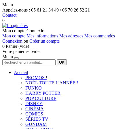
Menu
Appelez-nous :
05 61 21 34 49 / 06 70 26 52 21
Contact
0
Mon compte
Connexion
Mon compte
Mes informations
Mes adresses
Mes commandes
Connexion
ou
Créer un compte
0
Panier
(vide)
Votre panier est vide
Menu
OK
Accueil
PROMOS !
NOËL TOUTE L'ANNÉE !
FUNKO
HARRY POTTER
POP CULTURE
DISNEY
CINÉMA
COMICS
SÉRIES TV
GUNDAM