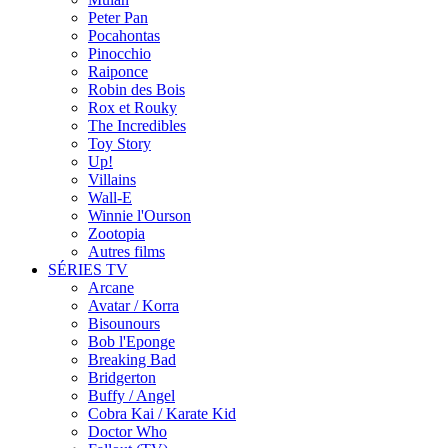
Peter Pan
Pocahontas
Pinocchio
Raiponce
Robin des Bois
Rox et Rouky
The Incredibles
Toy Story
Up!
Villains
Wall-E
Winnie l'Ourson
Zootopia
Autres films
SÉRIES TV
Arcane
Avatar / Korra
Bisounours
Bob l'Eponge
Breaking Bad
Bridgerton
Buffy / Angel
Cobra Kai / Karate Kid
Doctor Who