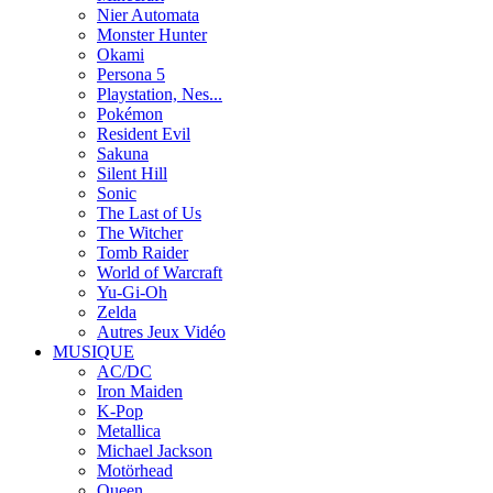
Nier Automata
Monster Hunter
Okami
Persona 5
Playstation, Nes...
Pokémon
Resident Evil
Sakuna
Silent Hill
Sonic
The Last of Us
The Witcher
Tomb Raider
World of Warcraft
Yu-Gi-Oh
Zelda
Autres Jeux Vidéo
MUSIQUE
AC/DC
Iron Maiden
K-Pop
Metallica
Michael Jackson
Motörhead
Queen