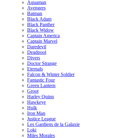
Aquaman
Avengers
Batman
Black Adam
Black Panther
Black Widow
Captain America
Captain Marvel
Daredevil
Deadpool
Divers
Doctor Strange
Eternals
Falcon & Winter Soldier
Fantastic Four
Green Lantern
Groot
Harley Quinn
Hawkeye
Hulk
Iron Man
Justice League
Les Gardiens de la Galaxie
Loki
Miles Morales