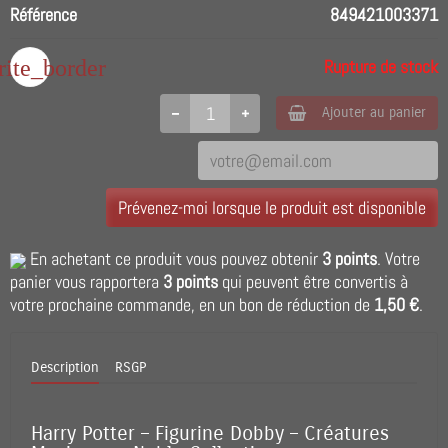
Référence
849421003371
rite_border
Rupture de stock
Ajouter au panier
Prévenez-moi lorsque le produit est disponible
En achetant ce produit vous pouvez obtenir
3
points
. Votre
panier vous rapportera
3
points
qui peuvent être convertis à
votre prochaine commande, en un bon de réduction de
1,50 €
.
Description
RSGP
Harry Potter – Figurine Dobby – Créatures