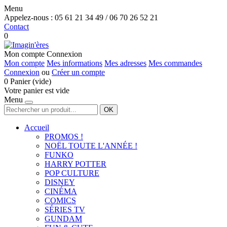
Menu
Appelez-nous :
05 61 21 34 49 / 06 70 26 52 21
Contact
0
Mon compte
Connexion
Mon compte
Mes informations
Mes adresses
Mes commandes
Connexion
ou
Créer un compte
0
Panier
(vide)
Votre panier est vide
Menu
OK
Accueil
PROMOS !
NOËL TOUTE L'ANNÉE !
FUNKO
HARRY POTTER
POP CULTURE
DISNEY
CINÉMA
COMICS
SÉRIES TV
GUNDAM