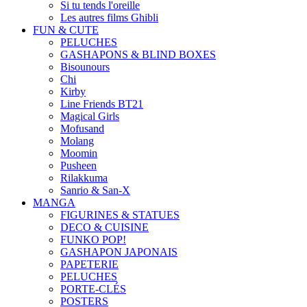
Si tu tends l'oreille
Les autres films Ghibli
FUN & CUTE
PELUCHES
GASHAPONS & BLIND BOXES
Bisounours
Chi
Kirby
Line Friends BT21
Magical Girls
Mofusand
Molang
Moomin
Pusheen
Rilakkuma
Sanrio & San-X
MANGA
FIGURINES & STATUES
DECO & CUISINE
FUNKO POP!
GASHAPON JAPONAIS
PAPETERIE
PELUCHES
PORTE-CLÉS
POSTERS