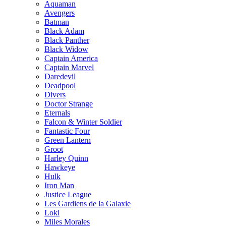
Aquaman
Avengers
Batman
Black Adam
Black Panther
Black Widow
Captain America
Captain Marvel
Daredevil
Deadpool
Divers
Doctor Strange
Eternals
Falcon & Winter Soldier
Fantastic Four
Green Lantern
Groot
Harley Quinn
Hawkeye
Hulk
Iron Man
Justice League
Les Gardiens de la Galaxie
Loki
Miles Morales