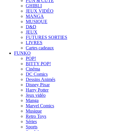
FUN & CUTE
GHIBLI
JEUX VIDÉO
MANGA
MUSIQUE
D&D
JEUX
FUTURES SORTIES
LIVRES
Cartes cadeaux
FUNKO
POP!
BITTY POP!
Cinéma
DC Comics
Dessins Animés
Disney Pixar
Harry Potter
Jeux vidéo
Manga
Marvel Comics
Musique
Retro Toys
Séries
Sports