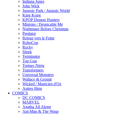
Indiana Jones
John Wick
Jurassic Park / Jurassic World
King Kong
KPOP Demon Hunters
Minions / Despicable Me
Nightmare Before Christmas
Predator
Retour vers le Futur
RoboCop
Rocky
Shrek
Terminator
Top Gun
Tortues Ninja
Transformers
Universal Monsters
Wallace & Gromit
Wicked / Magicien d'Oz
Autres films
COMICS
DC COMICS
MARVEL
Agatha All Along
Ant-Man & The Wasp