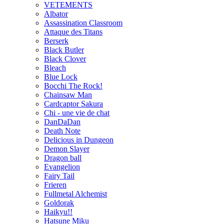
VETEMENTS
Albator
Assassination Classroom
Attaque des Titans
Berserk
Black Butler
Black Clover
Bleach
Blue Lock
Bocchi The Rock!
Chainsaw Man
Cardcaptor Sakura
Chi - une vie de chat
DanDaDan
Death Note
Delicious in Dungeon
Demon Slayer
Dragon ball
Evangelion
Fairy Tail
Frieren
Fullmetal Alchemist
Goldorak
Haikyu!!
Hatsune Miku