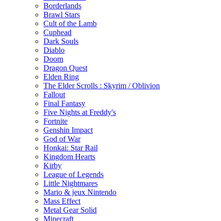
Borderlands
Brawl Stars
Cult of the Lamb
Cuphead
Dark Souls
Diablo
Doom
Dragon Quest
Elden Ring
The Elder Scrolls : Skyrim / Oblivion
Fallout
Final Fantasy
Five Nights at Freddy's
Fortnite
Genshin Impact
God of War
Honkai: Star Rail
Kingdom Hearts
Kirby
League of Legends
Little Nightmares
Mario & jeux Nintendo
Mass Effect
Metal Gear Solid
Minecraft