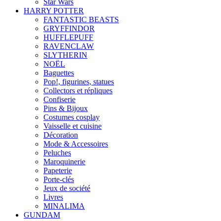
Star Wars
HARRY POTTER
FANTASTIC BEASTS
GRYFFINDOR
HUFFLEPUFF
RAVENCLAW
SLYTHERIN
NOËL
Baguettes
Pop!, figurines, statues
Collectors et répliques
Confiserie
Pins & Bijoux
Costumes cosplay
Vaisselle et cuisine
Décoration
Mode & Accessoires
Peluches
Maroquinerie
Papeterie
Porte-clés
Jeux de société
Livres
MINALIMA
GUNDAM