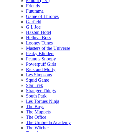
Fallout (TV)
Friends
Futurama
Game of Thrones
Garfield
G.I. Joe
Hazbin Hotel
Helluva Boss
Looney Tunes
Masters of the Universe
Peaky Blinders
Peanuts Snoopy
Powerpuff Girls
Rick and Morty
Les Simpsons
Squid Game
Star Trek
Stranger Things
South Park
Les Tortues Ninja
The Boys
The Muppets
The Office
The Umbrella Academy
The Witcher