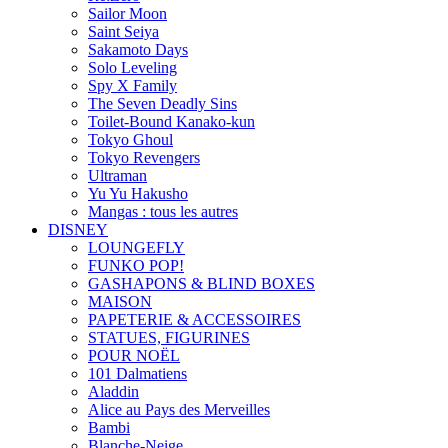
Sailor Moon
Saint Seiya
Sakamoto Days
Solo Leveling
Spy X Family
The Seven Deadly Sins
Toilet-Bound Kanako-kun
Tokyo Ghoul
Tokyo Revengers
Ultraman
Yu Yu Hakusho
Mangas : tous les autres
DISNEY
LOUNGEFLY
FUNKO POP!
GASHAPONS & BLIND BOXES
MAISON
PAPETERIE & ACCESSOIRES
STATUES, FIGURINES
POUR NOËL
101 Dalmatiens
Aladdin
Alice au Pays des Merveilles
Bambi
Blanche-Neige