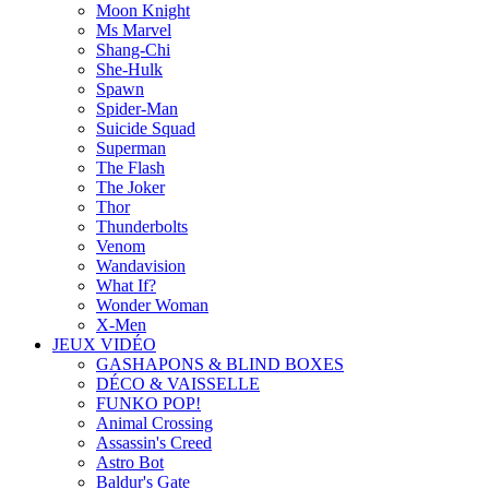
Moon Knight
Ms Marvel
Shang-Chi
She-Hulk
Spawn
Spider-Man
Suicide Squad
Superman
The Flash
The Joker
Thor
Thunderbolts
Venom
Wandavision
What If?
Wonder Woman
X-Men
JEUX VIDÉO
GASHAPONS & BLIND BOXES
DÉCO & VAISSELLE
FUNKO POP!
Animal Crossing
Assassin's Creed
Astro Bot
Baldur's Gate