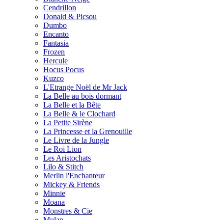
Cendrillon
Donald & Picsou
Dumbo
Encanto
Fantasia
Frozen
Hercule
Hocus Pocus
Kuzco
L'Etrange Noël de Mr Jack
La Belle au bois dormant
La Belle et la Bête
La Belle & le Clochard
La Petite Sirène
La Princesse et la Grenouille
Le Livre de la Jungle
Le Roi Lion
Les Aristochats
Lilo & Stitch
Merlin l'Enchanteur
Mickey & Friends
Minnie
Moana
Monstres & Cie
Mulan