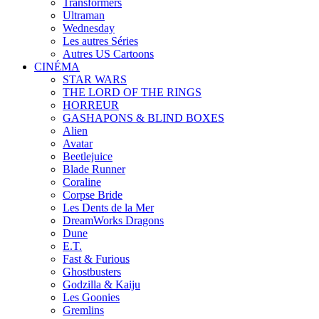
Transformers
Ultraman
Wednesday
Les autres Séries
Autres US Cartoons
CINÉMA
STAR WARS
THE LORD OF THE RINGS
HORREUR
GASHAPONS & BLIND BOXES
Alien
Avatar
Beetlejuice
Blade Runner
Coraline
Corpse Bride
Les Dents de la Mer
DreamWorks Dragons
Dune
E.T.
Fast & Furious
Ghostbusters
Godzilla & Kaiju
Les Goonies
Gremlins