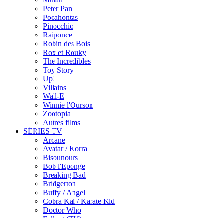
Peter Pan
Pocahontas
Pinocchio
Raiponce
Robin des Bois
Rox et Rouky
The Incredibles
Toy Story
Up!
Villains
Wall-E
Winnie l'Ourson
Zootopia
Autres films
SÉRIES TV
Arcane
Avatar / Korra
Bisounours
Bob l'Eponge
Breaking Bad
Bridgerton
Buffy / Angel
Cobra Kai / Karate Kid
Doctor Who