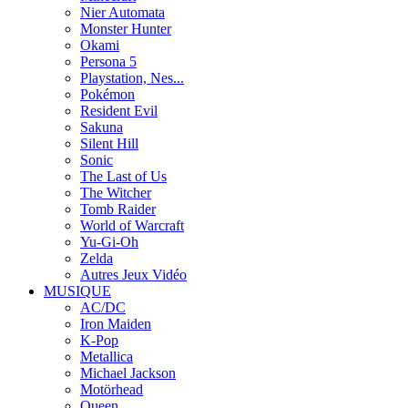
Nier Automata
Monster Hunter
Okami
Persona 5
Playstation, Nes...
Pokémon
Resident Evil
Sakuna
Silent Hill
Sonic
The Last of Us
The Witcher
Tomb Raider
World of Warcraft
Yu-Gi-Oh
Zelda
Autres Jeux Vidéo
MUSIQUE
AC/DC
Iron Maiden
K-Pop
Metallica
Michael Jackson
Motörhead
Queen