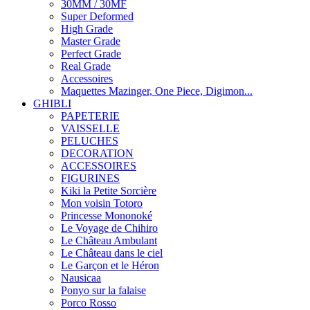
30MM / 30MF
Super Deformed
High Grade
Master Grade
Perfect Grade
Real Grade
Accessoires
Maquettes Mazinger, One Piece, Digimon...
GHIBLI
PAPETERIE
VAISSELLE
PELUCHES
DECORATION
ACCESSOIRES
FIGURINES
Kiki la Petite Sorcière
Mon voisin Totoro
Princesse Mononoké
Le Voyage de Chihiro
Le Château Ambulant
Le Château dans le ciel
Le Garçon et le Héron
Nausicaa
Ponyo sur la falaise
Porco Rosso