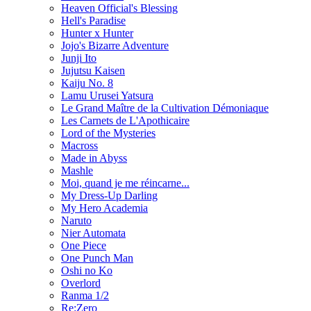
Heaven Official's Blessing
Hell's Paradise
Hunter x Hunter
Jojo's Bizarre Adventure
Junji Ito
Jujutsu Kaisen
Kaiju No. 8
Lamu Urusei Yatsura
Le Grand Maître de la Cultivation Démoniaque
Les Carnets de L'Apothicaire
Lord of the Mysteries
Macross
Made in Abyss
Mashle
Moi, quand je me réincarne...
My Dress-Up Darling
My Hero Academia
Naruto
Nier Automata
One Piece
One Punch Man
Oshi no Ko
Overlord
Ranma 1/2
Re:Zero