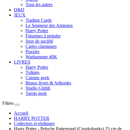
Tous les autres
D&D
JEUX
Trading Cards
Le Seigneur des Anneaux
Harry Potter
Figurines à peindre
Jeux de société
Cartes classiques
Puzzles
Warhammer 40K
LIVRES
Harry Potter
Tolkien
Cuisine geek
Beaux livres & Artbooks
Studio Ghibli
Tarots geek
Filtres
Accueil
HARRY POTTER
Collectors et répliques
Harry Potter - Peluche Pattenrond (Crookshanks) 25 cm de