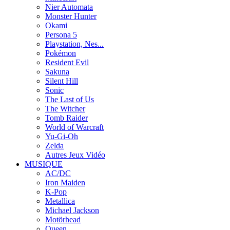
Nier Automata
Monster Hunter
Okami
Persona 5
Playstation, Nes...
Pokémon
Resident Evil
Sakuna
Silent Hill
Sonic
The Last of Us
The Witcher
Tomb Raider
World of Warcraft
Yu-Gi-Oh
Zelda
Autres Jeux Vidéo
MUSIQUE
AC/DC
Iron Maiden
K-Pop
Metallica
Michael Jackson
Motörhead
Queen