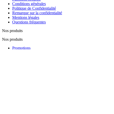
Conditions générales
Politique de Confidentialité
Remarque sur la confidentialité
Mentions légales
Questions fréquentes
Nos produits
Nos produits
Promotions
Nouveautés
Nos fabricants
Lutte contre la contrefaçon
Notre société
Notre société
Visite du magasin
Notre équipe
Plan du site
Contactez-nous
Réseaux Sociaux