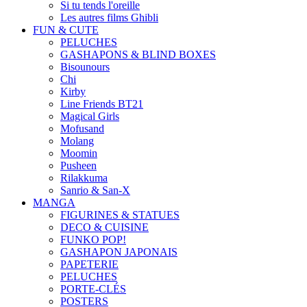
Si tu tends l'oreille
Les autres films Ghibli
FUN & CUTE
PELUCHES
GASHAPONS & BLIND BOXES
Bisounours
Chi
Kirby
Line Friends BT21
Magical Girls
Mofusand
Molang
Moomin
Pusheen
Rilakkuma
Sanrio & San-X
MANGA
FIGURINES & STATUES
DECO & CUISINE
FUNKO POP!
GASHAPON JAPONAIS
PAPETERIE
PELUCHES
PORTE-CLÉS
POSTERS