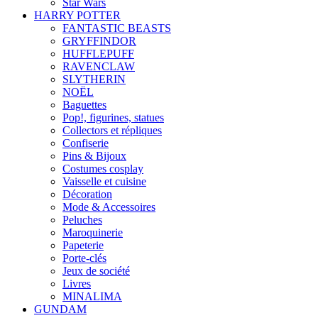
Star Wars
HARRY POTTER
FANTASTIC BEASTS
GRYFFINDOR
HUFFLEPUFF
RAVENCLAW
SLYTHERIN
NOËL
Baguettes
Pop!, figurines, statues
Collectors et répliques
Confiserie
Pins & Bijoux
Costumes cosplay
Vaisselle et cuisine
Décoration
Mode & Accessoires
Peluches
Maroquinerie
Papeterie
Porte-clés
Jeux de société
Livres
MINALIMA
GUNDAM