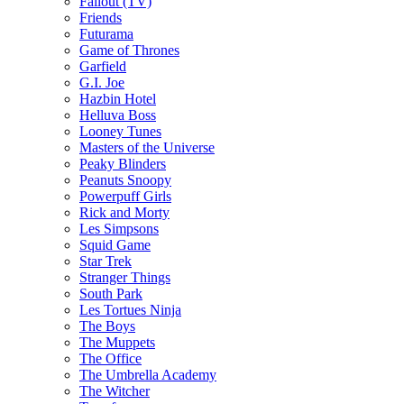
Fallout (TV)
Friends
Futurama
Game of Thrones
Garfield
G.I. Joe
Hazbin Hotel
Helluva Boss
Looney Tunes
Masters of the Universe
Peaky Blinders
Peanuts Snoopy
Powerpuff Girls
Rick and Morty
Les Simpsons
Squid Game
Star Trek
Stranger Things
South Park
Les Tortues Ninja
The Boys
The Muppets
The Office
The Umbrella Academy
The Witcher