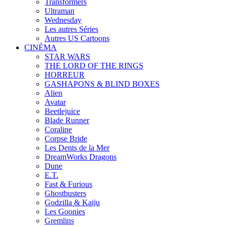
Transformers
Ultraman
Wednesday
Les autres Séries
Autres US Cartoons
CINÉMA
STAR WARS
THE LORD OF THE RINGS
HORREUR
GASHAPONS & BLIND BOXES
Alien
Avatar
Beetlejuice
Blade Runner
Coraline
Corpse Bride
Les Dents de la Mer
DreamWorks Dragons
Dune
E.T.
Fast & Furious
Ghostbusters
Godzilla & Kaiju
Les Goonies
Gremlins