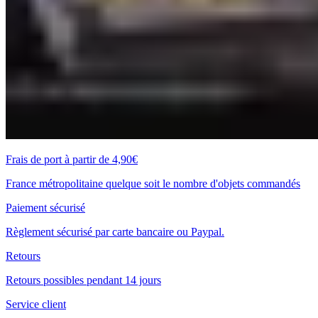
Frais de port à partir de 4,90€
France métropolitaine quelque soit le nombre d'objets commandés
Paiement sécurisé
Règlement sécurisé par carte bancaire ou Paypal.
Retours
Retours possibles pendant 14 jours
Service client