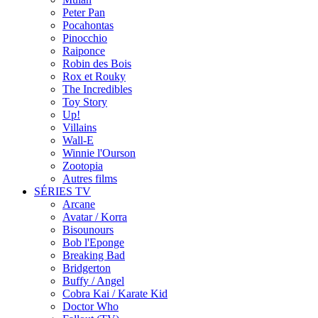
Peter Pan
Pocahontas
Pinocchio
Raiponce
Robin des Bois
Rox et Rouky
The Incredibles
Toy Story
Up!
Villains
Wall-E
Winnie l'Ourson
Zootopia
Autres films
SÉRIES TV
Arcane
Avatar / Korra
Bisounours
Bob l'Eponge
Breaking Bad
Bridgerton
Buffy / Angel
Cobra Kai / Karate Kid
Doctor Who