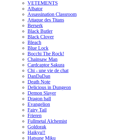
VETEMENTS
Albator
Assassination Classroom
Attaque des Titans
Berserk
Black Butler
Black Clover
Bleach
Blue Lock
Bocchi The Rock!
Chainsaw Man
Cardcaptor Sakura
Chi - une vie de chat
DanDaDan
Death Note
Delicious in Dungeon
Demon Slayer
Dragon ball
Evangelion
Fairy Tail
Frieren
Fullmetal Alchemist
Goldorak
Haikyu!!
Hatsune Miku