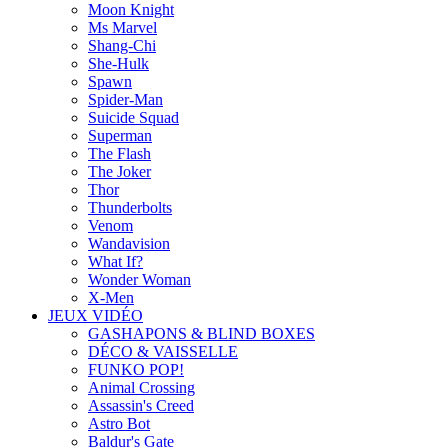
Moon Knight
Ms Marvel
Shang-Chi
She-Hulk
Spawn
Spider-Man
Suicide Squad
Superman
The Flash
The Joker
Thor
Thunderbolts
Venom
Wandavision
What If?
Wonder Woman
X-Men
JEUX VIDÉO
GASHAPONS & BLIND BOXES
DÉCO & VAISSELLE
FUNKO POP!
Animal Crossing
Assassin's Creed
Astro Bot
Baldur's Gate