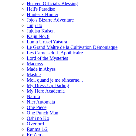
Heaven Official's Blessing
Hell's Paradise
Hunter x Hunter
Jojo's Bizarre Adventure
Junji Ito
Jujutsu Kaisen
Kaiju No. 8
Lamu Urusei Yatsura
Le Grand Maître de la Cultivation Démoniaque
Les Carnets de L'Apothicaire
Lord of the Mysteries
Macross
Made in Abyss
Mashle
Moi, quand je me réincarne...
My Dress-Up Darling
My Hero Academia
Naruto
Nier Automata
One Piece
One Punch Man
Oshi no Ko
Overlord
Ranma 1/2
Re:Zero