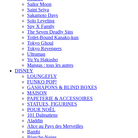
Sailor Moon
Saint Seiya
Sakamoto Days
Solo Leveling
Spy X Family
The Seven Deadly Sins
Toilet-Bound Kanako-kun
Tokyo Ghoul
Tokyo Revengers
Ultraman
Yu Yu Hakusho
Mangas : tous les autres
DISNEY
LOUNGEFLY
FUNKO POP!
GASHAPONS & BLIND BOXES
MAISON
PAPETERIE & ACCESSOIRES
STATUES, FIGURINES
POUR NOËL
101 Dalmatiens
Aladdin
Alice au Pays des Merveilles
Bambi
Blanche-Neige