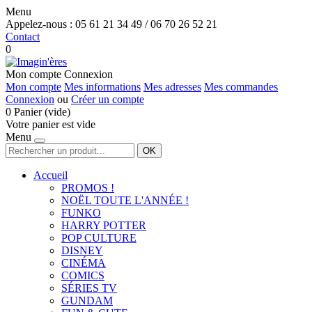
Menu
Appelez-nous :
05 61 21 34 49 / 06 70 26 52 21
Contact
0
Mon compte
Connexion
Mon compte
Mes informations
Mes adresses
Mes commandes
Connexion
ou
Créer un compte
0
Panier
(vide)
Votre panier est vide
Menu
OK
Accueil
PROMOS !
NOËL TOUTE L'ANNÉE !
FUNKO
HARRY POTTER
POP CULTURE
DISNEY
CINÉMA
COMICS
SÉRIES TV
GUNDAM