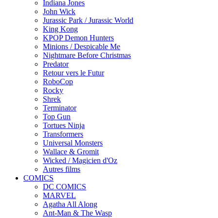
Indiana Jones
John Wick
Jurassic Park / Jurassic World
King Kong
KPOP Demon Hunters
Minions / Despicable Me
Nightmare Before Christmas
Predator
Retour vers le Futur
RoboCop
Rocky
Shrek
Terminator
Top Gun
Tortues Ninja
Transformers
Universal Monsters
Wallace & Gromit
Wicked / Magicien d'Oz
Autres films
COMICS
DC COMICS
MARVEL
Agatha All Along
Ant-Man & The Wasp