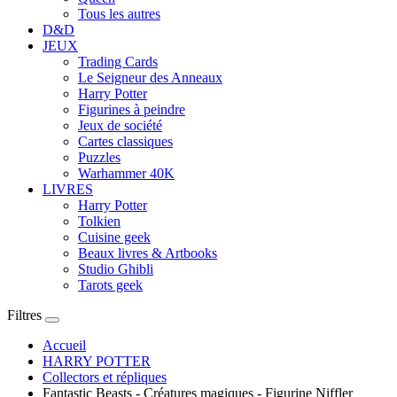
Tous les autres
D&D
JEUX
Trading Cards
Le Seigneur des Anneaux
Harry Potter
Figurines à peindre
Jeux de société
Cartes classiques
Puzzles
Warhammer 40K
LIVRES
Harry Potter
Tolkien
Cuisine geek
Beaux livres & Artbooks
Studio Ghibli
Tarots geek
Filtres
Accueil
HARRY POTTER
Collectors et répliques
Fantastic Beasts - Créatures magiques - Figurine Niffler