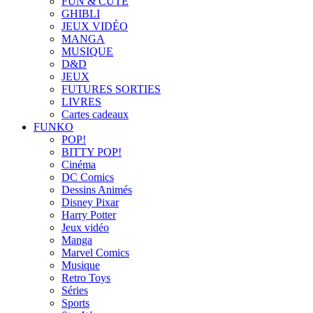
FUN & CUTE
GHIBLI
JEUX VIDÉO
MANGA
MUSIQUE
D&D
JEUX
FUTURES SORTIES
LIVRES
Cartes cadeaux
FUNKO
POP!
BITTY POP!
Cinéma
DC Comics
Dessins Animés
Disney Pixar
Harry Potter
Jeux vidéo
Manga
Marvel Comics
Musique
Retro Toys
Séries
Sports