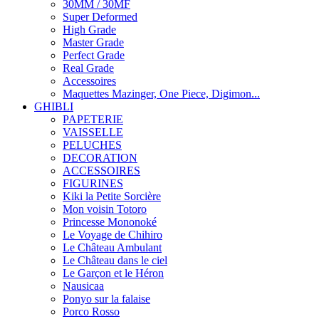
30MM / 30MF
Super Deformed
High Grade
Master Grade
Perfect Grade
Real Grade
Accessoires
Maquettes Mazinger, One Piece, Digimon...
GHIBLI
PAPETERIE
VAISSELLE
PELUCHES
DECORATION
ACCESSOIRES
FIGURINES
Kiki la Petite Sorcière
Mon voisin Totoro
Princesse Mononoké
Le Voyage de Chihiro
Le Château Ambulant
Le Château dans le ciel
Le Garçon et le Héron
Nausicaa
Ponyo sur la falaise
Porco Rosso