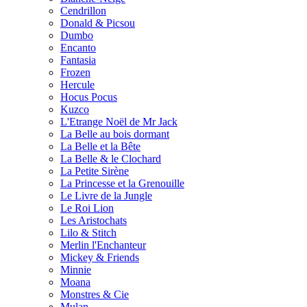
Cendrillon
Donald & Picsou
Dumbo
Encanto
Fantasia
Frozen
Hercule
Hocus Pocus
Kuzco
L'Etrange Noël de Mr Jack
La Belle au bois dormant
La Belle et la Bête
La Belle & le Clochard
La Petite Sirène
La Princesse et la Grenouille
Le Livre de la Jungle
Le Roi Lion
Les Aristochats
Lilo & Stitch
Merlin l'Enchanteur
Mickey & Friends
Minnie
Moana
Monstres & Cie
Mulan