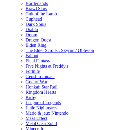
Borderlands
Brawl Stars
Cult of the Lamb
Cuphead
Dark Souls
Diablo
Doom
Dragon Quest
Elden Ring
The Elder Scrolls : Skyrim / Oblivion
Fallout
Final Fantasy
Five Nights at Freddy's
Fortnite
Genshin Impact
God of War
Honkai: Star Rail
Kingdom Hearts
Kirby
League of Legends
Little Nightmares
Mario & jeux Nintendo
Mass Effect
Metal Gear Solid
Minecraft