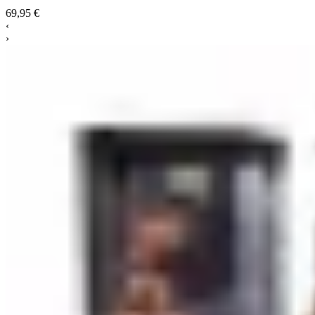
69,95 €
‹
›