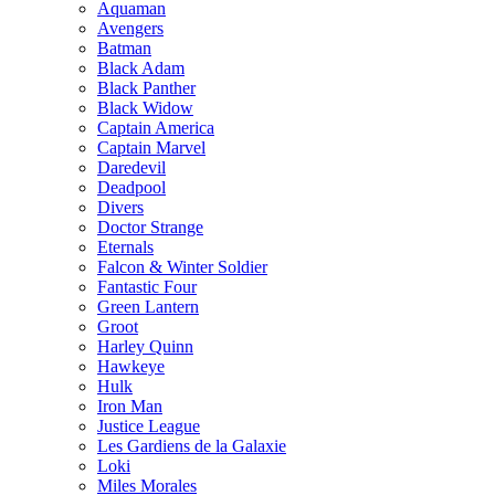
Aquaman
Avengers
Batman
Black Adam
Black Panther
Black Widow
Captain America
Captain Marvel
Daredevil
Deadpool
Divers
Doctor Strange
Eternals
Falcon & Winter Soldier
Fantastic Four
Green Lantern
Groot
Harley Quinn
Hawkeye
Hulk
Iron Man
Justice League
Les Gardiens de la Galaxie
Loki
Miles Morales